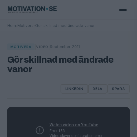
Hem
›
Motivera
›
Gör skillnad med ändrade vanor
|
|
September 2011
MOTIVERA
VIDEO
Gör skillnad med ändrade
vanor
LINKEDIN
DELA
SPARA