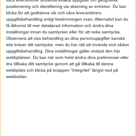
våra leverantörer använda exakta uppgifter om geografisk
positionering och identifiering via skanning av enheten. Du kan
klicka för att godkänna vår och våra leverantörers
·
Einar Wiman
MOTIVATION
uppgiftsbehandling enligt beskrivningen ovan. Alternativt kan du
Pröva någonting nytt - i 30
få åtkomst till mer detaljerad information och ändra dina
dagar
inställningar innan du samtycker eller för att neka samtycke.
Träning, kostomläggning eller
Observera att viss behandling av dina personuppgifter kanske
Facebook-strejk? Utmana dig själv i
inte kräver ditt samtycke, men du har rätt att invända mot sådan
30 dagar - bara fantasin sätter
uppgiftsbehandling. Dina inställningar gäller endast den här
gränserna!
webbplatsen. Du kan när som helst ändra dina preferenser eller
dra tillbaka ditt samtycke genom att gå tillbaka till denna
webbplats och klicka på knappen "Integritet" längst ned på
webbsidan.
·
Einar Wiman
MOTIVATION
Underlätta för nya vanor
Hur håller man fast vid nya vanor?
Genom att göra det lättare att
utföra dem.
·
Einar Wiman
MOTIVATION