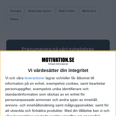
Google
Ändrade vanor
Matt Cutts
Motivera
Video
Prenumerera på vårt nyhetsbrev
Bli en av de 13 000 som läser vårt nyhetsbrev varje
vecka. Inspiration och kunskap, varje torsdag.
Vi värdesätter din integritet
Vi och våra
leverantorer
lagrar och/eller får åtkomst till
information på en enhet, exempelvis cookies, samt bearbetar
JA, TACK!
personuppgifter, exempelvis unika identifierare och
standardinformation som skickas av en enhet för
personanpassade annonser och andra typer av innehåll,
annons- och innehållsmätning samt målgruppsinsikter, samt för
ANDRA HAR OCKSÅ LÄST
att utveckla och förbättra produkter.
Med din tillåtelse kan vi och