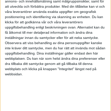
med att det är så här hjärnan vill ha det. Tydliga
annons- och innehållsmätning samt målgruppsinsikter, samt för
att utveckla och förbättra produkter.
Med din tillåtelse kan vi och
besked om vad som ska göras, fokustid när den
våra leverantörer använda exakta uppgifter om geografisk
utför kognitivt krävande uppgifter och lite pauser
positionering och identifiering via skanning av enheten. Du kan
mellan olika uppgifter.
klicka för att godkänna vår och våra leverantörers
uppgiftsbehandling enligt beskrivningen ovan. Alternativt kan du
få åtkomst till mer detaljerad information och ändra dina
Med en klok och sund planering är det också så
inställningar innan du samtycker eller för att neka samtycke.
mycket lättare att säga ett lugnt och bestämt nej när
Observera att viss behandling av dina personuppgifter kanske
andra drar i en. Man får helt enkelt bättre koll på
inte kräver ditt samtycke, men du har rätt att invända mot sådan
uppgiftsbehandling. Dina inställningar gäller endast den här
tiden och vad den ska användas till samtidigt som
webbplatsen. Du kan när som helst ändra dina preferenser eller
känslan för hur lång tid olika uppgifter tar ökar.
dra tillbaka ditt samtycke genom att gå tillbaka till denna
webbplats och klicka på knappen "Integritet" längst ned på
Många som jag tränat i mental ergonomi upptäcker
webbsidan.
att de varit riktiga tidsoptimister i sin iver att alltid
göra sitt bästa. De har upptäckt att de gör ännu
bättre ifrån sig på de områden där de verkligen ska
och vill prestera, när de inte tar på sig en massa
annat. En vinst så god som någon!