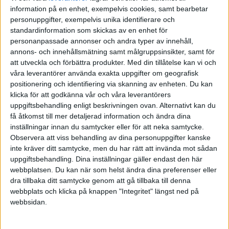
han var sugen på att starta en podd om
information på en enhet, exempelvis cookies, samt bearbetar
ledarskap. Självklart sa Kim, och någon
personuppgifter, exempelvis unika identifierare och
månad senare var vi igång med vårt första
standardinformation som skickas av en enhet för
avsnitt!’’
personanpassade annonser och andra typer av innehåll,
Drivkraften från första början var att göra
annons- och innehållsmätning samt målgruppsinsikter, samt för
nytta. Om det bara fanns en enda människa i
att utveckla och förbättra produkter.
Med din tillåtelse kan vi och
vårt avlånga land som hade nytta av vår
våra leverantörer använda exakta uppgifter om geografisk
podd i sitt ledarskap så då hade vi inte
positionering och identifiering via skanning av enheten. Du kan
jobbat förgäves! Det visade sig att från den
klicka för att godkänna vår och våra leverantörers
ringa begynnelsen började vår lyssnarskara
uppgiftsbehandling enligt beskrivningen ovan. Alternativt kan du
öka stadigt. Vi firade när vi hade passerat 1
få åtkomst till mer detaljerad information och ändra dina
miljon streamingar! Vi är fortfarande
inställningar innan du samtycker eller för att neka samtycke.
överväldigade av den enorma skaran av
Observera att viss behandling av dina personuppgifter kanske
lyssnare, och vi blir fortfarande lika glada av
inte kräver ditt samtycke, men du har rätt att invända mot sådan
alla tackmeddelanden, frågor och hejarop.
uppgiftsbehandling. Dina inställningar gäller endast den här
Känslan och insikten om att vi fått lov att
webbplatsen. Du kan när som helst ändra dina preferenser eller
betyda något viktigt för många människor
dra tillbaka ditt samtycke genom att gå tillbaka till denna
växer varje gång som någon knackar någon
webbplats och klicka på knappen "Integritet" längst ned på
av oss på axeln när det har känt igen oss i
webbsidan.
ett sammanhang och kommer fram och
tackar för podden.