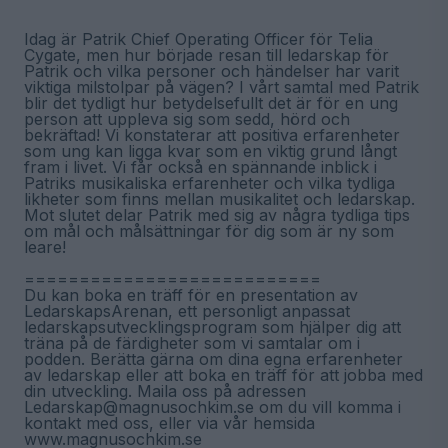
Idag är Patrik Chief Operating Officer för Telia
Cygate, men hur började resan till ledarskap för
Patrik och vilka personer och händelser har varit
viktiga milstolpar på vägen? I vårt samtal med Patrik
blir det tydligt hur betydelsefullt det är för en ung
person att uppleva sig som sedd, hörd och
bekräftad! Vi konstaterar att positiva erfarenheter
som ung kan ligga kvar som en viktig grund långt
fram i livet. Vi får också en spännande inblick i
Patriks musikaliska erfarenheter och vilka tydliga
likheter som finns mellan musikalitet och ledarskap.
Mot slutet delar Patrik med sig av några tydliga tips
om mål och målsättningar för dig som är ny som
leare!
===========================
Du kan boka en träff för en presentation av
LedarskapsArenan, ett personligt anpassat
ledarskapsutvecklingsprogram som hjälper dig att
träna på de färdigheter som vi samtalar om i
podden. Berätta gärna om dina egna erfarenheter
av ledarskap eller att boka en träff för att jobba med
din utveckling. Maila oss på adressen
Ledarskap@magnusochkim.se om du vill komma i
kontakt med oss, eller via vår hemsida
www.magnusochkim.se