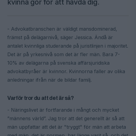
kvinna gör för att hävda dig.
- Advokatbranschen är väldigt mansdominerad,
främst på delägarnivå, säger Jessica. Ändå är
antalet kvinnliga studerande på juristlinjen i majoritet.
Det är på yrkesnivå som det är fler män. Bara 7-
10% av delägarna på svenska affärsjuridiska
advokatbyråer är kvinnor. Kvinnorna faller av olika
anledningar ifrån när de bildar familj.
Varför tror du att det är så?
- Näringslivet är fortfarande i mångt och mycket
”männens värld”. Jag tror att det generellt är så att
män uppfattar att det är "tryggt" för män att arbeta
med män, det är normen, har länge varit så, och det