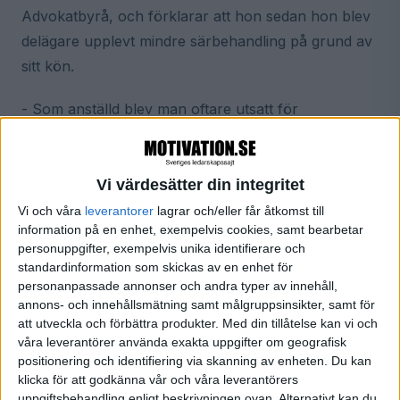
Advokatbyrå, och förklarar att hon sedan hon blev
delägare upplevt mindre särbehandling på grund av
sitt kön.
- Som anställd blev man oftare utsatt för
härskarteknik som att bli tilltalad med "lilla gumman"
och liknande, minns Jessica. Kvinnor får dessutom
ofta sämre uppdrag och mindre kunder, medan
Vi värdesätter din integritet
männen oftare får de större, mer attraktiva. Jag
Vi och våra
leverantorer
lagrar och/eller får åtkomst till
information på en enhet, exempelvis cookies, samt bearbetar
kände också att kvinnor måste bevisa att de är
personuppgifter, exempelvis unika identifierare och
duktiga mer än män gör.
standardinformation som skickas av en enhet för
personanpassade annonser och andra typer av innehåll,
annons- och innehållsmätning samt målgruppsinsikter, samt för
Hur är konkurrensen kvinnor emellan?
att utveckla och förbättra produkter.
Med din tillåtelse kan vi och
våra leverantörer använda exakta uppgifter om geografisk
- Väldigt hög, konkurrensen är starkare mellan
positionering och identifiering via skanning av enheten. Du kan
kvinnor och kvinnor än kvinnor och män, enligt min
klicka för att godkänna vår och våra leverantörers
egen uppfattning. Vi svenska kvinnor borde hjälpa
uppgiftsbehandling enligt beskrivningen ovan. Alternativt kan du