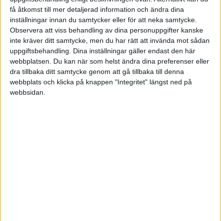
få åtkomst till mer detaljerad information och ändra dina
att lyfta varandra mer, nätverka istället för att
inställningar innan du samtycker eller för att neka samtycke.
konkurrera.
Observera att viss behandling av dina personuppgifter kanske
inte kräver ditt samtycke, men du har rätt att invända mot sådan
uppgiftsbehandling. Dina inställningar gäller endast den här
Finns det fördelar med att vara kvinna i ett
webbplatsen. Du kan när som helst ändra dina preferenser eller
manligt klimat?
dra tillbaka ditt samtycke genom att gå tillbaka till denna
webbplats och klicka på knappen "Integritet" längst ned på
- Absolut, det finns ju positiv särbehandling. Man
webbsidan.
blir lite tagen i med silkesvantar ibland, märker jag,
avslutar Jessica. Men som sagt finns där också
betydande nackdelar som exempelvis att kvinnor
kan ses som ett hot på ledningsnivå.
Jessicas tips till dig som jobbar i en
mansdominerad bransch
Jobba hårt! Självklart kämpar också män, men
kvinnor måste tyvärr ofta jobba ännu hårdare