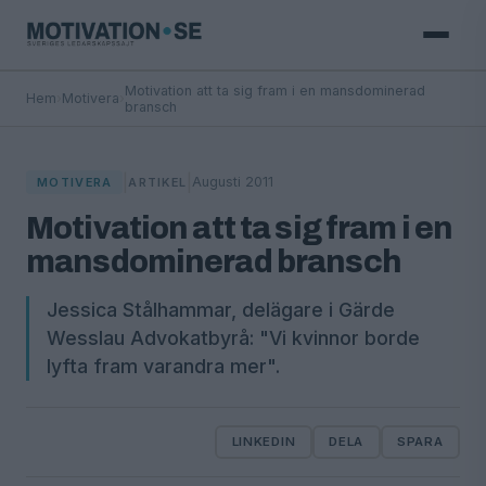
Motivation att ta sig fram i en mansdominerad
Hem
›
Motivera
›
bransch
|
|
Augusti 2011
MOTIVERA
ARTIKEL
Motivation att ta sig fram i en
mansdominerad bransch
Jessica Stålhammar, delägare i Gärde
Wesslau Advokatbyrå: "Vi kvinnor borde
lyfta fram varandra mer".
LINKEDIN
DELA
SPARA