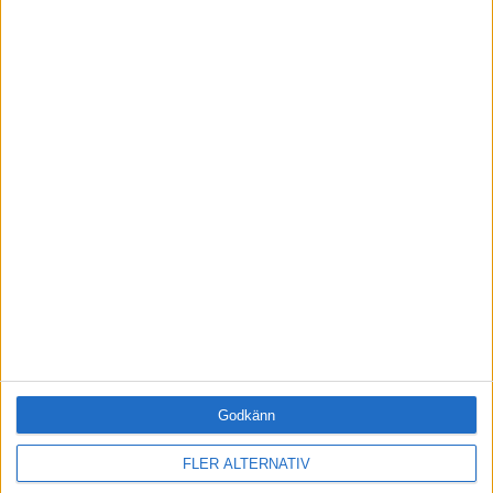
JA, TACK!
ANDRA HAR OCKSÅ LÄST
·
Jenny Claesson
INNOVATION
M
.
Innovation på tema
jämställdhet – du behövs!
HR
Nätverk allt viktigare i
Godkänn
rekryteringsprocessen
Numera är det vanligt att få jobbtips
FLER ALTERNATIV
genom en kompis som känner en