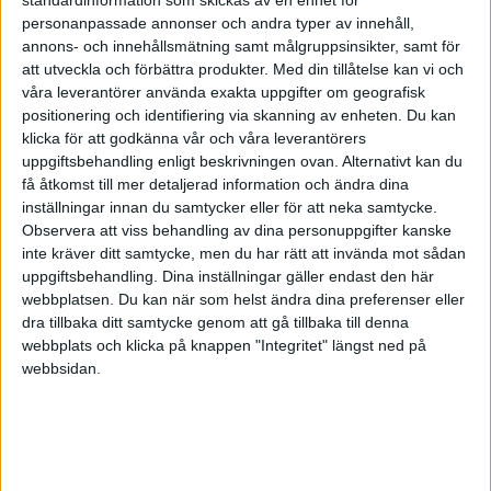
tyvärr vår tendens att trycka undan eller
personanpassade annonser och andra typer av innehåll,
undvika det som känns jobbigt. Men det är en
annons- och innehållsmätning samt målgruppsinsikter, samt för
strategi som sällan fungerar mer än kortsiktigt.
att utveckla och förbättra produkter.
Med din tillåtelse kan vi och
Det är som att försöka trycka ned en stor
våra leverantörer använda exakta uppgifter om geografisk
badboll under vattenytan. Ju mer vi trycker
positionering och identifiering via skanning av enheten. Du kan
undan bollen, med desto större kraft kommer
klicka för att godkänna vår och våra leverantörers
uppgiftsbehandling enligt beskrivningen ovan. Alternativt kan du
bollen (känslan) studsa tillbaka. Tillåt istället
få åtkomst till mer detaljerad information och ändra dina
känslan eller tanken att vara där, precis som den
inställningar innan du samtycker eller för att neka samtycke.
är.
Observera att viss behandling av dina personuppgifter kanske
inte kräver ditt samtycke, men du har rätt att invända mot sådan
I
nvestigate – undersök! När vi upptäckt vad vi
uppgiftsbehandling. Dina inställningar gäller endast den här
känner eller tänker, vi har namngett känslan och
webbplatsen. Du kan när som helst ändra dina preferenser eller
accepterat att den finns där så kan vi börja
dra tillbaka ditt samtycke genom att gå tillbaka till denna
undersöka känslan närmare. Var barnsligt
webbplats och klicka på knappen "Integritet" längst ned på
nyfiken och öppen på vad du upptäcker hos dig
webbsidan.
själv. Undersök känslan; var den sitter i kroppen,
hur den känns och om du får fysiska
förnimmelser kopplat till den?
N
ot-identifying – inte identifiera sig! Det här