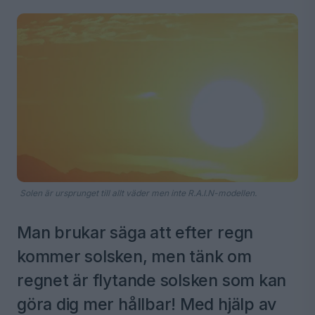
Solen är ursprunget till allt väder men inte R.A.I.N-modellen.
Man brukar säga att efter regn
kommer solsken, men tänk om
regnet är flytande solsken som kan
göra dig mer hållbar! Med hjälp av