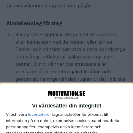
av medvetenhet kring vad som pågår.
Modellen steg för steg
R
ecognize – upptäck! Börja med att upptäcka
eller känna igen vad du känner eller tänker.
Tankar och känslor kan vara subtila och flyktiga
och många reflekterar sällan över hur man
känner. Om vi känner oss stressade eller
pressade så är vi i ett negativt tillstånd och
genom att namnge känslan lugnar vi det limbiska
systemet. ”Name it to tame it” är ett begrepp
som Dr. Daniel Siegel har myntat och är väldigt
användbart i praktiken. Så upptäck känslan eller
Vi värdesätter din integritet
tanken och namnge känslan som tanken är
Vi och våra
leverantorer
lagrar och/eller får åtkomst till
förenad med.
information på en enhet, exempelvis cookies, samt bearbetar
A
llow – tillåt! Om vi har negativa känslor ökar
personuppgifter, exempelvis unika identifierare och
standardinformation som skickas av en enhet för