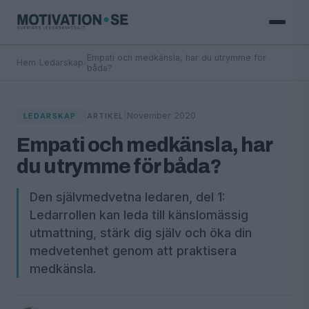
Empati och medkänsla, har du utrymme för
Hem
›
Ledarskap
›
båda?
|
|
November 2020
LEDARSKAP
ARTIKEL
Empati och medkänsla, har
du utrymme för båda?
Den självmedvetna ledaren, del 1:
Ledarrollen kan leda till känslomässig
utmattning, stärk dig själv och öka din
medvetenhet genom att praktisera
medkänsla.