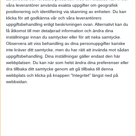
finns vägen till frid i vårt förhållningssätt. Människor
våra leverantörer använda exakta uppgifter om geografisk
positionering och identifiering via skanning av enheten. Du kan
med en stor grad av empati kan nog känna igen sig i
klicka för att godkänna vår och våra leverantörers
Siris situation. Empati är något fint och bra, men kan
uppgiftsbehandling enligt beskrivningen ovan. Alternativt kan du
också överanvändas. Vilket i sig leder till en
få åtkomst till mer detaljerad information och ändra dina
inställningar innan du samtycker eller för att neka samtycke.
känslomässig utmattning. För många av oss hade
Observera att viss behandling av dina personuppgifter kanske
det varit bra att möta fler situationer med medkänsla
inte kräver ditt samtycke, men du har rätt att invända mot sådan
istället. Låt oss först titta på definitionerna av de två.
uppgiftsbehandling. Dina inställningar gäller endast den här
webbplatsen. Du kan när som helst ändra dina preferenser eller
dra tillbaka ditt samtycke genom att gå tillbaka till denna
Empati:
vi känner den andres lidande och tar in det
webbplats och klicka på knappen "Integritet" längst ned på
lidandet, vilket gör att våra egna smärtcenter i
webbsidan.
hjärnan aktiveras. Vi känner då samma känslor av
ilska, frustration, sorg depression, stress eller vad
känslan nu är. Det är viktigt med empati för att
fungera i grupp, men det kan också gå till överdrift
och skapa en negativ nedåtgående spiral som kan
leda till empatisk utmattning.