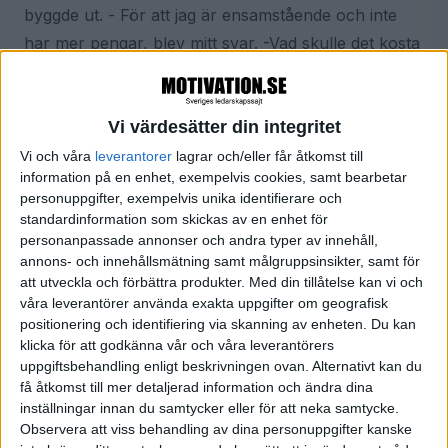
byggde ut. - För att jag är ensamstående och inte
har mer pengar, blev mitt svar. -Vad skulle det kosta
då? frågade han. Jag svarade med en summa.
- Det gör jag för hälften, svarade snickaren.
Vi värdesätter din integritet
Vi och våra
leverantorer
lagrar och/eller får åtkomst till
information på en enhet, exempelvis cookies, samt bearbetar
Släpp taget och något nytt kommer in
personuppgifter, exempelvis unika identifierare och
När huset tagit ny form kom han in i mitt liv. En vän
standardinformation som skickas av en enhet för
personanpassade annonser och andra typer av innehåll,
som jag känt i 10 år. Som jag alltid bara sett som just
annons- och innehållsmätning samt målgruppsinsikter, samt för
det. En kväll snuddade han vid min barfota fot, en
att utveckla och förbättra produkter.
Med din tillåtelse kan vi och
kosmisk rullgardin drogs upp och vi såg något annat
våra leverantörer använda exakta uppgifter om geografisk
positionering och identifiering via skanning av enheten. Du kan
i varandras ögon. Där var han. Vi hade gått en lång
klicka för att godkänna vår och våra leverantörers
väg var och en för att mötas just här. Just nu. Nu
uppgiftsbehandling enligt beskrivningen ovan. Alternativt kan du
har han flyttat in. I det expanderade huset. En man
få åtkomst till mer detaljerad information och ändra dina
inställningar innan du samtycker eller för att neka samtycke.
och en far till mina barn. Vi är en familj. Den familjen
Observera att viss behandling av dina personuppgifter kanske
och det livet jag sökte växte fram i jordmånen av