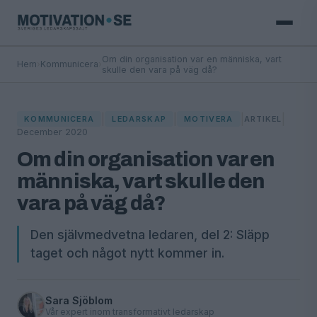
Om din organisation var en människa, vart
Hem
›
Kommunicera
›
skulle den vara på väg då?
|
|
|
|
KOMMUNICERA
LEDARSKAP
MOTIVERA
ARTIKEL
December 2020
Om din organisation var en
människa, vart skulle den
vara på väg då?
Den självmedvetna ledaren, del 2: Släpp
taget och något nytt kommer in.
Sara Sjöblom
Vår expert inom transformativt ledarskap