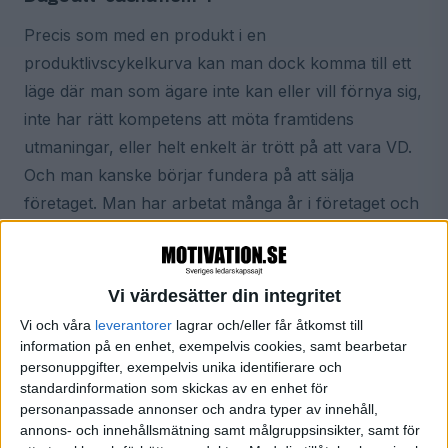
Precis som med en produkt i en
produktlivscykelkurva kan man dock komma till ett
läge där man som ägare inte kan eller vill förnya sig,
inte har rätt kompetens att möta framtidens
utmaningar, eller helt enkelt är trött på att vara VD.
Och man kanske börjar fundera på att sälja
företaget. Man har arbetat många år i företaget och
vill ”casha hem”, njuta av livet eller förverkliga
någon annan dröm.
Vi värdesätter din integritet
En ägares produktlivscykelkurva
Vi och våra
leverantorer
lagrar och/eller får åtkomst till
information på en enhet, exempelvis cookies, samt bearbetar
personuppgifter, exempelvis unika identifierare och
standardinformation som skickas av en enhet för
personanpassade annonser och andra typer av innehåll,
annons- och innehållsmätning samt målgruppsinsikter, samt för