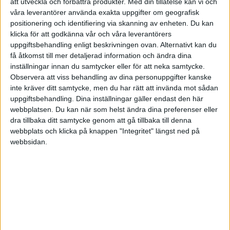
att utveckla och förbättra produkter.
Med din tillåtelse kan vi och
våra leverantörer använda exakta uppgifter om geografisk
positionering och identifiering via skanning av enheten. Du kan
klicka för att godkänna vår och våra leverantörers
uppgiftsbehandling enligt beskrivningen ovan. Alternativt kan du
få åtkomst till mer detaljerad information och ändra dina
inställningar innan du samtycker eller för att neka samtycke.
Observera att viss behandling av dina personuppgifter kanske
inte kräver ditt samtycke, men du har rätt att invända mot sådan
uppgiftsbehandling. Dina inställningar gäller endast den här
Man har byggt upp ett lönsamt företag som haft en
webbplatsen. Du kan när som helst ändra dina preferenser eller
dra tillbaka ditt samtycke genom att gå tillbaka till denna
stadig tillväxt och ser möjligheterna till att få ganska
webbplats och klicka på knappen "Integritet" längst ned på
bra betalt. Som ägare är man visionär och noterar
webbsidan.
dessutom all potential som finns kvar att förverkliga.
Bara fantasin sätter gränser.
Men då kommer den stora utmaningen. Hur ska det
värdet kunna realiseras av en ny ägare? Väldigt ofta
i ett ägarlett bolag sitter nämligen den största