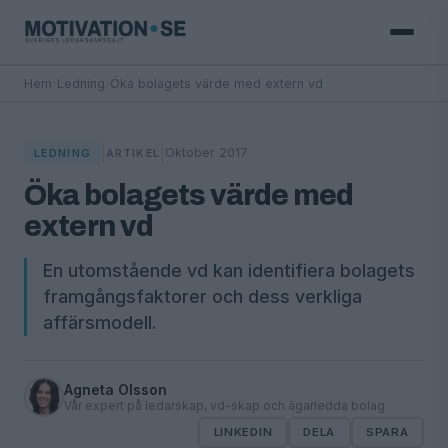
Hem
›
Ledning
›
Öka bolagets värde med extern vd
|
|
Oktober 2017
LEDNING
ARTIKEL
Öka bolagets värde med
extern vd
En utomstående vd kan identifiera bolagets
framgångsfaktorer och dess verkliga
affärsmodell.
Agneta Olsson
Vår expert på ledarskap, vd-skap och ägarledda bolag
LINKEDIN
DELA
SPARA