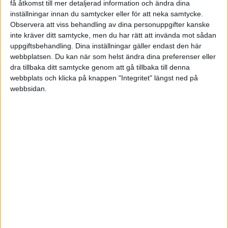
få åtkomst till mer detaljerad information och ändra dina
Därför måste vi allt börja med att klargöra detta och
inställningar innan du samtycker eller för att neka samtycke.
säkra att alla involverade också ser detta syfte.
Observera att viss behandling av dina personuppgifter kanske
inte kräver ditt samtycke, men du har rätt att invända mot sådan
Strategi
uppgiftsbehandling. Dina inställningar gäller endast den här
webbplatsen. Du kan när som helst ändra dina preferenser eller
dra tillbaka ditt samtycke genom att gå tillbaka till denna
När syftet är klarlagt kommer nästa del. VAD
webbplats och klicka på knappen "Integritet" längst ned på
behöver vi göra för att ta oss dit. I strategin handlar
webbsidan.
det om att välja ut vilka fokusområden som vi TROR
GER MEST EFFEKT, och TROR OSS HINNA MED i
vår förändringsvardag. Just hinna med delen, gäller
det att vara ärlig i. Annars är vi tillbaka i
”önskelistanfällan”. Om vi väljer strategin på detta
sätt, ökar sannolikheten att vi håller i den över tid.
Kommunikation
En av de vanligaste dikeskörningarna för hållbar