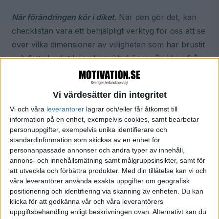
När förändringen kör i diket
. När den gör det, kan
checklistan vara ett behjälpligt verktyg för oss att se
över vilka dimensioner av villigheten som har brustit
och fatta beslut kring hur vi behöver gå vidare från
det.
Vi värdesätter din integritet
Vad består den då av?
Vi och våra
leverantorer
lagrar och/eller får åtkomst till
Mål & Syfte
information på en enhet, exempelvis cookies, samt bearbetar
personuppgifter, exempelvis unika identifierare och
standardinformation som skickas av en enhet för
Vi måste börja med att ha klart för oss VARFÖR
personanpassade annonser och andra typer av innehåll,
förändringen händer. Det låter självklart, men det är
annons- och innehållsmätning samt målgruppsinsikter, samt för
väldigt lätt att vi hoppar över just den delen när vi
att utveckla och förbättra produkter.
Med din tillåtelse kan vi och
våra leverantörer använda exakta uppgifter om geografisk
står där mitt i förändringen. Men vi människor har
positionering och identifiering via skanning av enheten. Du kan
ett behov av att förstå vårt sammanhang. Speciellt
klicka för att godkänna vår och våra leverantörers
när det är blåsigt och föränderligt runt omkring oss.
uppgiftsbehandling enligt beskrivningen ovan. Alternativt kan du