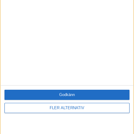
JA, TACK!
ANDRA HAR OCKSÅ LÄST
·
Einar Wiman
MOTIVATION
Hitta kopplingen!
Kreativitet är ingenting övernaturligt
– det handlar bara om att koppla
Godkänn
samman olika idéer och
erfarenheter.
FLER ALTERNATIV
·
Johnny Sundin
KREATIVITET