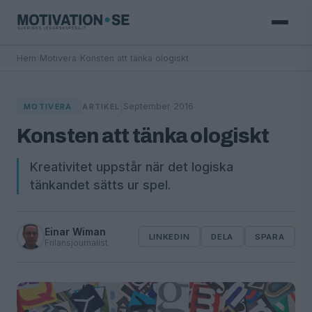
Hem
›
Motivera
›
Konsten att tänka ologiskt
|
|
September 2016
MOTIVERA
ARTIKEL
Konsten att tänka ologiskt
Kreativitet uppstår när det logiska
tänkandet sätts ur spel.
Einar Wiman
LINKEDIN
DELA
SPARA
Frilansjournalist