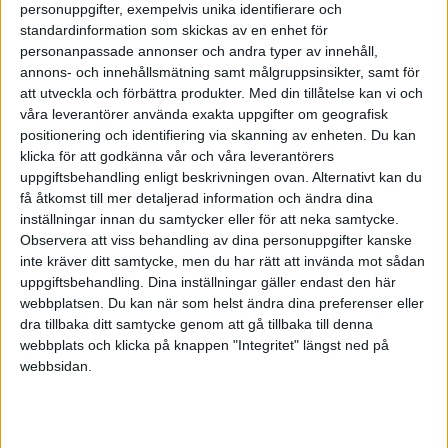
personuppgifter, exempelvis unika identifierare och
Ett exempel är den studie som visar att den lite
standardinformation som skickas av en enhet för
bullriga miljön på ett kafé ökar kreativiteten. En
personanpassade annonser och andra typer av innehåll,
annons- och innehållsmätning samt målgruppsinsikter, samt för
möjlig förklaring till detta är att en lagom nivå av
att utveckla och förbättra produkter.
Med din tillåtelse kan vi och
bakgrundsljud håller den logiska delen av hjärnan
våra leverantörer använda exakta uppgifter om geografisk
sysselsatt - och därmed frigör den i vanliga fall
positionering och identifiering via skanning av enheten. Du kan
klicka för att godkänna vår och våra leverantörers
undanskuffade kreativa kraften.
uppgiftsbehandling enligt beskrivningen ovan. Alternativt kan du
få åtkomst till mer detaljerad information och ändra dina
inställningar innan du samtycker eller för att neka samtycke.
Diska, städa och ta en dusch
Observera att viss behandling av dina personuppgifter kanske
Det finns också flera studier som visar att
inte kräver ditt samtycke, men du har rätt att invända mot sådan
uppgiftsbehandling. Dina inställningar gäller endast den här
dagdrömmande ökar kreativiteten. Våra mest
webbplatsen. Du kan när som helst ändra dina preferenser eller
spännande och nyskapande tankar och idéer
dra tillbaka ditt samtycke genom att gå tillbaka till denna
tenderar att dyka upp när vi diskar, städar eller står i
webbplats och klicka på knappen "Integritet" längst ned på
webbsidan.
duschen. Även i detta fall är den logiska kraften i din
hjärna upptagen eller distraherad av en enklare
syssla, vilket gör att kreativiteten frigörs.