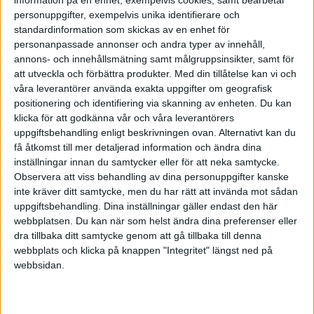
information på en enhet, exempelvis cookies, samt bearbetar
skaparkraft och förmåga verkligen tas tillvara?
personuppgifter, exempelvis unika identifierare och
standardinformation som skickas av en enhet för
Hur kan vi prestera på topp utan att springa allt
personanpassade annonser och andra typer av innehåll,
fortare och riskera att bränna ut oss?
annons- och innehållsmätning samt målgruppsinsikter, samt för
att utveckla och förbättra produkter.
Med din tillåtelse kan vi och
Är det möjligt att prestera och rent av att arbeta
våra leverantörer använda exakta uppgifter om geografisk
mindre men smartare?
positionering och identifiering via skanning av enheten. Du kan
klicka för att godkänna vår och våra leverantörers
Och hur skulle det i så fall gå till?
uppgiftsbehandling enligt beskrivningen ovan. Alternativt kan du
få åtkomst till mer detaljerad information och ändra dina
inställningar innan du samtycker eller för att neka samtycke.
Skriv till redaktionen
om vad du menar skapar
Observera att viss behandling av dina personuppgifter kanske
förutsättningar för den motiverade arbetsplatsen.
inte kräver ditt samtycke, men du har rätt att invända mot sådan
uppgiftsbehandling. Dina inställningar gäller endast den här
webbplatsen. Du kan när som helst ändra dina preferenser eller
dra tillbaka ditt samtycke genom att gå tillbaka till denna
webbplats och klicka på knappen "Integritet" längst ned på
Stockholms län
Stockholm
Potential
webbsidan.
Motivation. Mening
Den motiverade arbetsplatsen
Motivation