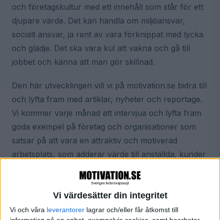
och företagskultur med ett innehåll som står för ett
djupare värde. Det kan handla om miljöansvar,
socialt ansvar, ja rent av vara förknippat med lycka
och glädje. Det ska vara kul att vakna och gå till
jobbet och känna att man gör skillnad.
Den här utvecklingen vill vi på motivation.se bidra till
och lyfta fram med artiklar, nyheter och reportage.
Vi kommer varje månad att intervjua och lyfta fram
goda exempel på företag och organisationer som
satsar på att vara en attraktiv och motiverad
arbetsplats, som adderar värde till anställda, kunder
och samhället i stort.
Vi värdesätter din integritet
Hur skapar vi tillsammans den motiverade
Vi och våra
leverantorer
lagrar och/eller får åtkomst till
arbetsplatsen där människors potential,