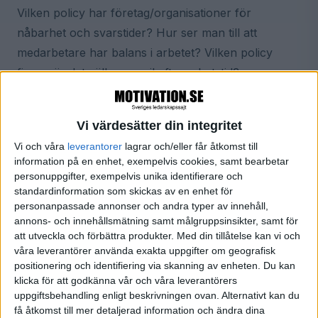
Vilken policy har företag/organisationer för
nåbarhet och svarstider? Hur ser man till att
medarbetare har balans i arbetet? Vilken policy
finns när det gäller e-mail efter arbetstid?
Hur ser vårt arbetsliv ut idag? Vilka är kraven
Vi värdesätter din integritet
och stressorerna?
Vi och våra
leverantorer
lagrar och/eller får åtkomst till
I en rapport från företagshälsovårdens
information på en enhet, exempelvis cookies, samt bearbetar
personuppgifter, exempelvis unika identifierare och
branschorganisation Sveriges Företagshälsor
standardinformation som skickas av en enhet för
framgår att dåligt ledarskap med bristande ledning
personanpassade annonser och andra typer av innehåll,
och otydliga mål är det som ger upphov till störst
annons- och innehållsmätning samt målgruppsinsikter, samt för
att utveckla och förbättra produkter.
Med din tillåtelse kan vi och
stressen hos medarbetare. På andra plats kommer
våra leverantörer använda exakta uppgifter om geografisk
organisationsförändringar, och på tredje plats för
positionering och identifiering via skanning av enheten. Du kan
stor arbetsbörda och svårt att hinna med och inte
klicka för att godkänna vår och våra leverantörers
uppgiftsbehandling enligt beskrivningen ovan. Alternativt kan du
kunna påverka sin arbetssituation.
få åtkomst till mer detaljerad information och ändra dina