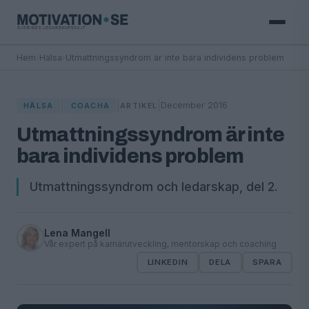
Hem
›
Hälsa
›
Utmattningssyndrom är inte bara individens problem
|
|
|
December 2016
HÄLSA
COACHA
ARTIKEL
Utmattningssyndrom är inte
bara individens problem
Utmattningssyndrom och ledarskap, del 2.
Lena Mangell
Vår expert på karriärutveckling, mentorskap och coaching
LINKEDIN
DELA
SPARA