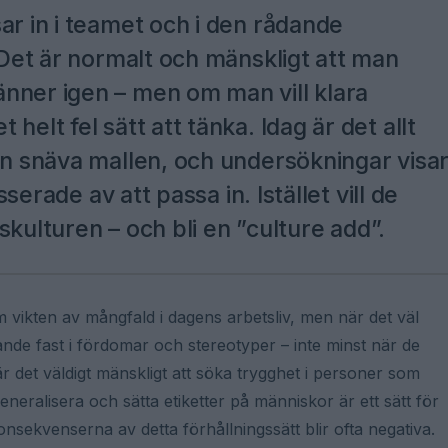
ar in i teamet och i den rådande
. Det är normalt och mänskligt att man
nner igen – men om man vill klara
helt fel sätt att tänka. Idag är det allt
en snäva mallen, och undersökningar visa
sserade av att passa in. Istället vill de
agskulturen – och bli en ”culture add”.
m vikten av mångfald i dagens arbetsliv, men när det väl
ande fast i fördomar och stereotyper – inte minst när de
är det väldigt mänskligt att söka trygghet i personer som
eneralisera och sätta etiketter på människor är ett sätt för
konsekvenserna av detta förhållningssätt blir ofta negativa.