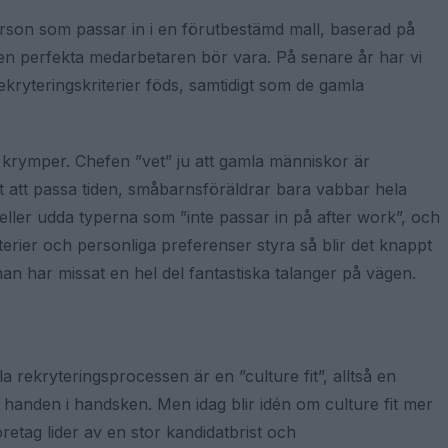
 person som passar in i en förutbestämd mall, baserad på
en perfekta medarbetaren bör vara. På senare år har vi
kryteringskriterier föds, samtidigt som de gamla
 krymper. Chefen ”vet” ju att gamla människor är
t att passa tiden, småbarnsföräldrar bara vabbar hela
 eller udda typerna som ”inte passar in på after work”, och
iterier och personliga preferenser styra så blir det knappt
man har missat en hel del fantastiska talanger på vägen.
ella rekryteringsprocessen är en ”culture fit”, alltså en
 handen i handsken. Men idag blir idén om culture fit mer
tag lider av en stor kandidatbrist och