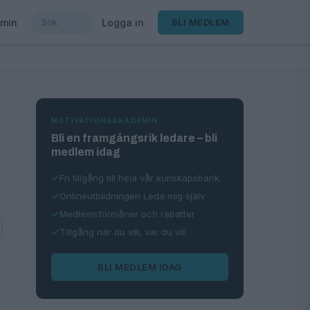
min
Logga in
BLI MEDLEM
MOTIVATIONSAKADEMIN
Bli en framgångsrik ledare – bli
medlem idag
Fri tillgång till hela vår kunskapsbank
Onlineutbildningen Leda mig själv
Medlemsförmåner och rabatter
Tillgång när du vill, var du vill
BLI MEDLEM IDAG