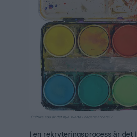
Culture add är det nya svarta i dagens arbetsliv.
I en rekryteringsprocess är det l