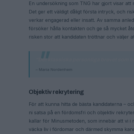
En undersökning som TNG har gjort visar att m
Det ger ett väldigt dåligt första intryck, och r
verkar engagerad eller insatt. Av samma anledni
försöker hålla kontakten och ge så mycket åt
risken stor att kandidaten tröttnar och väljer att
"Det klassiska personliga brevet som br
– Maria Nordenhem
Objektiv rekrytering
För att kunna hitta de bästa kandidaterna – och
ni satsa på en fördomsfri och objektiv rekryter
kallar för Minusmetoden, som innebär att vi i 
väcka liv i fördomar och därmed skymma kan