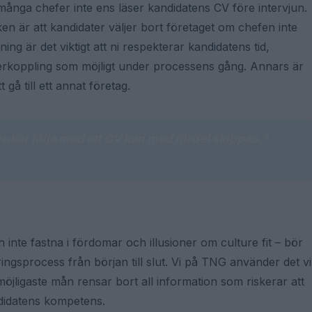
ånga chefer inte ens läser kandidatens CV före intervjun.
isken är att kandidater väljer bort företaget om chefen inte
ng är det viktigt att ni respekterar kandidatens tid,
erkoppling som möjligt under processens gång. Annars är
 gå till ett annat företag.
ukar följa med ett CV kan med fördel skippas."
 inte fastna i fördomar och illusioner om culture fit – bör
ingsprocess från början till slut. Vi på TNG använder det vi
möjligaste mån rensar bort all information som riskerar att
didatens kompetens.