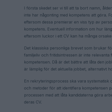
I första skedet ser vi till att ta bort namn, 
inte har någonting med kompetens att göra. Fo
eftersom dessa premierar en viss typ av perso
kompetens. Eventuell information om hur länge 
eftersom luckor i ett CV kan ha många orsaker
Det klassiska personliga brevet som brukar fö
familjeliv och fritidsintressen är inte relevant
kompetensen. Då är det bättre att låta den job
är lämplig för det aktuella jobbet, alternativt
En rekryteringsprocess ska vara systematisk oc
och metoder för att identifiera kompetensen på
processen med att låta kandidaterna göra arbet
deras CV.