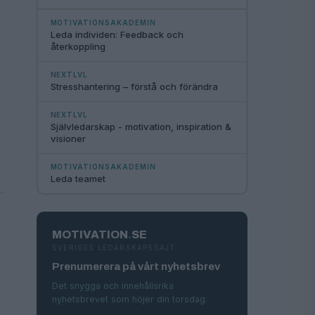
MOTIVATIONSAKADEMIN
Leda individen: Feedback och
återkoppling
NEXTLVL
Stresshantering – förstå och förändra
r
NEXTLVL
Självledarskap - motivation, inspiration &
visioner
MOTIVATIONSAKADEMIN
Leda teamet
MOTIVATION
.
SE
SVERIGES LEDARSKAPSSAJT
Prenumerera på vårt nyhetsbrev
Det snygga och innehållsrika
nyhetsbrevet som höjer din torsdag.