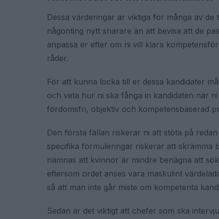
Dessa värderingar är viktiga för många av de t
någonting nytt snarare än att bevisa att de pa
anpassa er efter om ni vill klara kompetensf
råder.
För att kunna locka till er dessa kandidater m
och veta hur ni ska fånga in kandidaten när ni v
fördomsfri, objektiv och kompetensbaserad pr
Den första fällan riskerar ni att stöta på red
specifika formuleringar riskerar att skrämma 
nämnas att kvinnor är mindre benägna att sök
eftersom ordet anses vara maskulint värdeladd
så att man inte går miste om kompetenta kand
Sedan är det viktigt att chefer som ska intervj