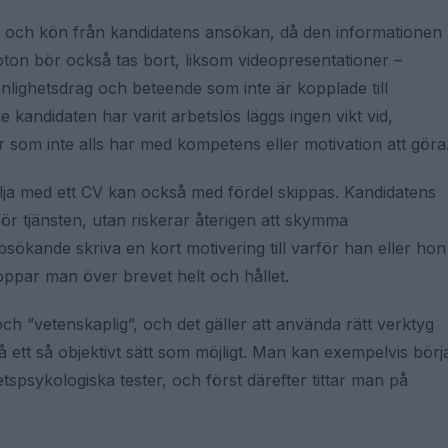
ålder och kön från kandidatens ansökan, då den informationen
ton bör också tas bort, liksom videopresentationer –
nlighetsdrag och beteende som inte är kopplade till
kandidaten har varit arbetslös läggs ingen vikt vid,
 som inte alls har med kompetens eller motivation att göra
lja med ett CV kan också med fördel skippas. Kandidatens
a för tjänsten, utan riskerar återigen att skymma
bsökande skriva en kort motivering till varför han eller hon
 hoppar man över brevet helt och hållet.
h ”vetenskaplig”, och det gäller att använda rätt verktyg
 ett så objektivt sätt som möjligt. Man kan exempelvis börj
spsykologiska tester, och först därefter tittar man på