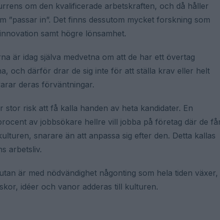
rrens om den kvalificerade arbetskraften, och då håller
 som ”passar in”. Det finns dessutom mycket forskning som
ch innovation samt högre lönsamhet.
na är idag själva medvetna om att de har ett övertag
och därför drar de sig inte för att ställa krav eller helt
svarar deras förväntningar.
r stor risk att få kalla handen av heta kandidater. En
ocent av jobbsökare hellre vill jobba på företag där de få
gskulturen, snarare än att anpassa sig efter den. Detta kallas
ns arbetsliv.
d, utan är med nödvändighet någonting som hela tiden växer,
or, idéer och vanor adderas till kulturen.