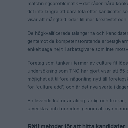
matchningsproblematik – det råder hård konku
det inte längre att bara leta efter kandidater
visar att mångfald leder till mer kreativitet o
De högkvalificerade talangerna och kandidater
gentemot de kompetenstörstande arbetsgivarna, 
enkelt säga nej till arbetsgivare som inte mot
Företag som tänker i termer av culture fit löpe
undersökning som TNG har gjort visar att 65 pr
möjlighet att tillföra någonting nytt till företa
för ”culture add”, och är det nya svarta i dage
En levande kultur är aldrig färdig och fixera
utvecklas och förändras genom att nya människ
Rätt metoder för att hitta kandidater