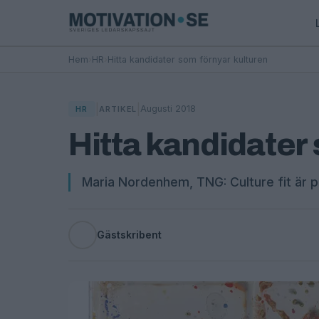
Hem
›
HR
›
Hitta kandidater som förnyar kulturen
|
|
Augusti 2018
HR
ARTIKEL
Hitta kandidater
Maria Nordenhem, TNG: Culture fit är pa
Gästskribent