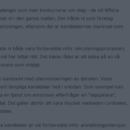
alanger som man konkurrerar om idag – de vill tillföra
ssar in i den gamla mallen. Det måste ni som företag
örsörjningen, eftersom det är kandidaternas marknad som
åste ni både vara förberedda inför rekryteringsprocessen,
äl har hittat rätt. Det bästa rådet är att satsa på en så
ocess som möjligt.
an i samband med utannonseringen av tjänsten. Vissa
bort lämpliga kandidater helt i onödan. Som exempel kan
a en tjänst om annonsen efterfrågar en ”lagspelare”,
at. Det gäller därför att vara mycket medveten i ordvalen,
idater.
ua kandidater är väl förberedda inför anställningsintervjun.