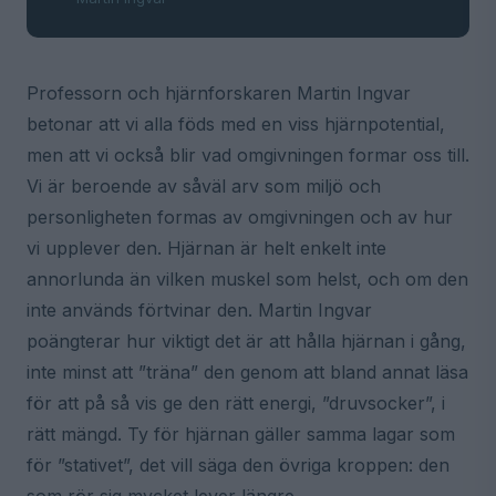
Professorn och hjärnforskaren Martin Ingvar
betonar att vi alla föds med en viss hjärnpotential,
men att vi också blir vad omgivningen formar oss till.
Vi är beroende av såväl arv som miljö och
personligheten formas av omgivningen och av hur
vi upplever den. Hjärnan är helt enkelt inte
annorlunda än vilken muskel som helst, och om den
inte används förtvinar den. Martin Ingvar
poängterar hur viktigt det är att hålla hjärnan i gång,
inte minst att ”träna” den genom att bland annat läsa
för att på så vis ge den rätt energi, ”druvsocker”, i
rätt mängd. Ty för hjärnan gäller samma lagar som
för ”stativet”, det vill säga den övriga kroppen: den
som rör sig mycket lever längre.