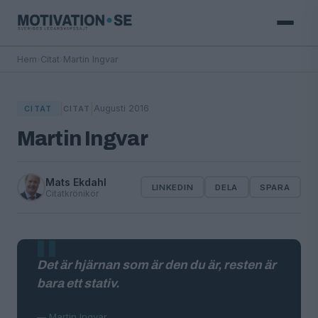
Hem
›
Citat
›
Martin Ingvar
|
|
Augusti 2016
CITAT
CITAT
Martin Ingvar
Mats Ekdahl
LINKEDIN
DELA
SPARA
Citatkrönikör
Det är hjärnan som är den du är, resten är
bara ett stativ.
— Martin Ingvar