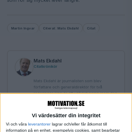
Martin Ingvar
Citerat: Mats Ekdahl
Citat
Mats Ekdahl
Citatkrönikör
Mats Ekdahl är journalisten som blev
författare och generaldirektör för två
regeringar. Han är ett välkänt namn inom den
svenska medievärlden med befattningar som
bland annat chefredaktör för tidningen Vi,
Resumé, Läkartidningen och tidningen
Vi värdesätter din integritet
Arbetet på sitt CV. Mats har även varit knuten
till Europafilm, Bonniers, Norstedts och SVT.
Vi och våra
leverantorer
lagrar och/eller får åtkomst till
Författare till Tore Wretmans biografier plus
information på en enhet, exempelvis cookies, samt bearbetar