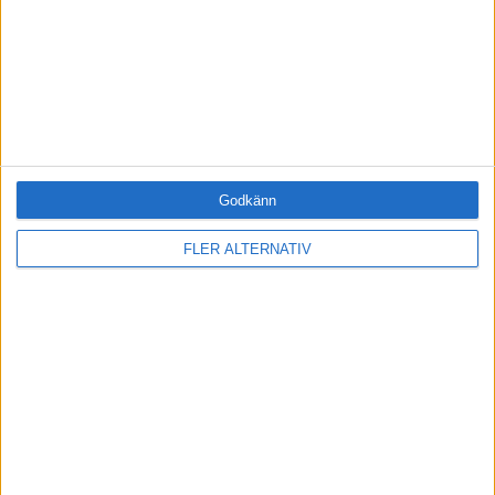
Fri tillgång till hela vår kunskapsbank
Onlineutbildningen Leda mig själv
Medlemsförmåner och rabatter
Tillgång när du vill, var du vill
BLI MEDLEM IDAG
Godkänn
FLER ALTERNATIV
RELATERADE ARTIKLAR
LEDARSKAP
Kör du med uråldrig programvara?
LEDARSKAP
Fantasin är din största resurs
HÄLSA