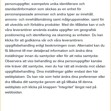
ett flertal egna böcker, nu senast prisade
personuppgifter, exempelvis unika identifierare och
Ägget - en mat- och kulturhistoria. Som
standardinformation som skickas av en enhet för
nästan ingen annan har han själv prövat på
personanpassade annonser och andra typer av innehåll,
olika medieformer liksom ägandeformernas
annons- och innehållsmätning samt målgruppsinsikter, samt för
mångfald. Han har belönats med Stora
att utveckla och förbättra produkter.
Med din tillåtelse kan vi och
Journalistpriset för flaggskeppet Vecko-
våra leverantörer använda exakta uppgifter om geografisk
Journalens sista nummer och för tidningen
positionering och identifiering via skanning av enheten. Du kan
Resumé.
klicka för att godkänna vår och våra leverantörers
uppgiftsbehandling enligt beskrivningen ovan. Alternativt kan du
Nedan ser du samtliga citat kompilerade
få åtkomst till mer detaljerad information och ändra dina
av Mats Ekdahl
inställningar innan du samtycker eller för att neka samtycke.
Observera att viss behandling av dina personuppgifter kanske
inte kräver ditt samtycke, men du har rätt att invända mot sådan
uppgiftsbehandling. Dina inställningar gäller endast den här
webbplatsen. Du kan när som helst ändra dina preferenser eller
Prenumerera på vårt nyhetsbrev
dra tillbaka ditt samtycke genom att gå tillbaka till denna
Bli en av de 13 000 som läser vårt nyhetsbrev varje
webbplats och klicka på knappen "Integritet" längst ned på
vecka. Inspiration och kunskap, varje torsdag.
webbsidan.