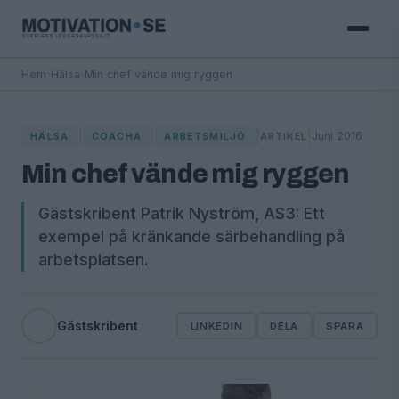
Hem
›
Hälsa
›
Min chef vände mig ryggen
|
|
|
|
Juni 2016
HÄLSA
COACHA
ARBETSMILJÖ
ARTIKEL
Min chef vände mig ryggen
Gästskribent Patrik Nyström, AS3: Ett
exempel på kränkande särbehandling på
arbetsplatsen.
Gästskribent
LINKEDIN
DELA
SPARA