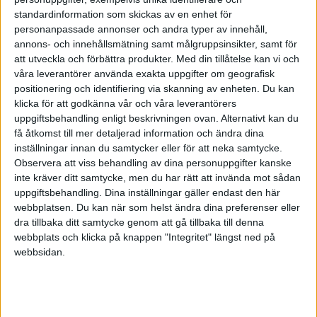
Sedan upplevde hon att hennes åsikter aktivt
standardinformation som skickas av en enhet för
personanpassade annonser och andra typer av innehåll,
motarbetades av Anneli i ett antal olika situationer
annons- och innehållsmätning samt målgruppsinsikter, samt för
och det blev alltmer svårt att mötas.
att utveckla och förbättra produkter.
Med din tillåtelse kan vi och
våra leverantörer använda exakta uppgifter om geografisk
Efter en tid tyckte hon att bemötandet från andra
positionering och identifiering via skanning av enheten. Du kan
klicka för att godkänna vår och våra leverantörers
också blev sämre och tänkte att Annelis informella
uppgiftsbehandling enligt beskrivningen ovan. Alternativt kan du
ledarroll på avdelningen var en orsak till det.
få åtkomst till mer detaljerad information och ändra dina
Bemötandet från kollegorna gjorde att Carin alltmer
inställningar innan du samtycker eller för att neka samtycke.
Observera att viss behandling av dina personuppgifter kanske
drog sig undan, fick problem med sömnen, ont i
inte kräver ditt samtycke, men du har rätt att invända mot sådan
magen och kände spänningar i axlar och nacke.
uppgiftsbehandling. Dina inställningar gäller endast den här
webbplatsen. Du kan när som helst ändra dina preferenser eller
När Carin till slut tog upp sina bekymmer med sin
dra tillbaka ditt samtycke genom att gå tillbaka till denna
webbplats och klicka på knappen "Integritet" längst ned på
chef upplevde hon att frågan bagatelliserades och
webbsidan.
att hon inte fick något stöd.
Hur kan vi förebygga? Fem fokusområden för