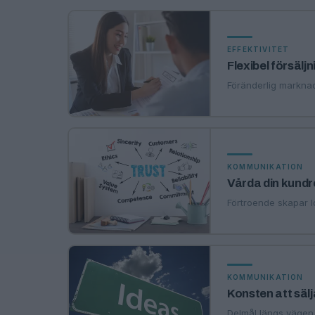
EFFEKTIVITET
Flexibel försäl
Föränderlig markna
KOMMUNIKATION
Vårda din kundr
Förtroende skapar loj
KOMMUNIKATION
Konsten att sälj
Delmål längs vägen