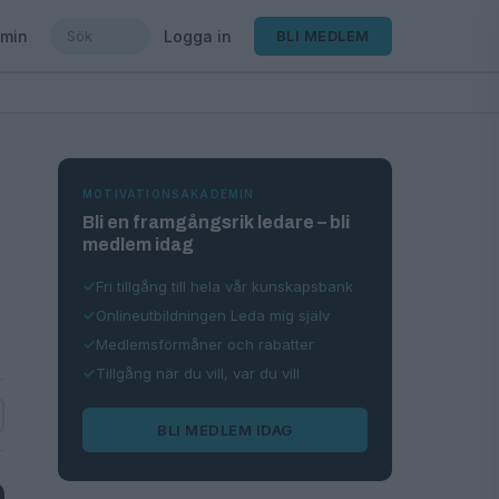
min
Logga in
BLI MEDLEM
MOTIVATIONSAKADEMIN
Bli en framgångsrik ledare – bli
medlem idag
Fri tillgång till hela vår kunskapsbank
Onlineutbildningen Leda mig själv
Medlemsförmåner och rabatter
Tillgång när du vill, var du vill
BLI MEDLEM IDAG