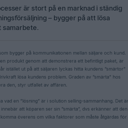
ocesser är stort på en marknad i ständig
sningsförsäljning – bygger på att lösa
t samarbete.
d som bygger på kommunikationen mellan säljare och kund.
in en produkt genom att demonstrera ett befintligt paket, är
 istället ut på att säljaren lyckas hitta kundens ”smärtor”
ivkraft lösa kundens problem. Graden av ”smärta” hos
ra den, styr utfallet av affären.
iera vad en ”lösning” är i solution selling-sammanhang. Det ä
innebär att köparen ser sin ”smärta”, dvs erkänner att den
n komma överens om vilka faktorer som måste åtgärdas för