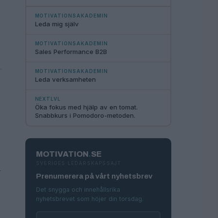
MOTIVATIONSAKADEMIN
Leda mig själv
MOTIVATIONSAKADEMIN
Sales Performance B2B
MOTIVATIONSAKADEMIN
Leda verksamheten
NEXTLVL
Öka fokus med hjälp av en tomat.
Snabbkurs i Pomodoro-metoden.
MOTIVATION
.
SE
SVERIGES LEDARSKAPSSAJT
r
Prenumerera på vårt nyhetsbrev
Det snygga och innehållsrika
nyhetsbrevet som höjer din torsdag.