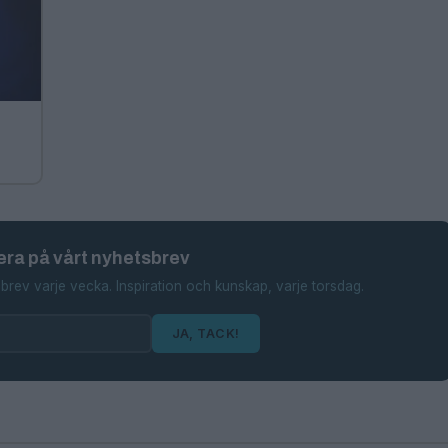
ra på vårt nyhetsbrev
brev varje vecka. Inspiration och kunskap, varje torsdag.
JA, TACK!