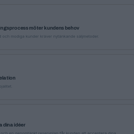
jningsprocess möter kundens behov
d och modiga kunder kräver nytänkande säljmetoder.
elation
alitet.
a dina idéer
 och en genomtänkt reservplan får kunden att acceptera dina