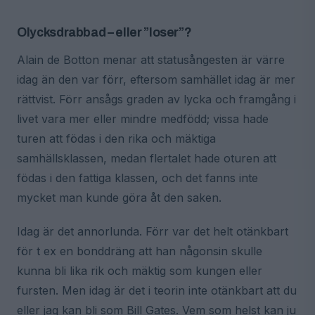
Olycksdrabbad – eller ”loser”?
Alain de Botton menar att statusångesten är värre
idag än den var förr, eftersom samhället idag är mer
rättvist. Förr ansågs graden av lycka och framgång i
livet vara mer eller mindre medfödd; vissa hade
turen att födas i den rika och mäktiga
samhällsklassen, medan flertalet hade oturen att
födas i den fattiga klassen, och det fanns inte
mycket man kunde göra åt den saken.
Idag är det annorlunda. Förr var det helt otänkbart
för t ex en bonddräng att han någonsin skulle
kunna bli lika rik och mäktig som kungen eller
fursten. Men idag är det i teorin inte otänkbart att du
eller jag kan bli som Bill Gates. Vem som helst kan ju