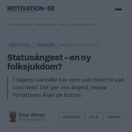
Hem
›
Motivera
›
Statusångest – en ny folksjukdom?
|
|
|
Januari 2017
MOTIVERA
KARRIÄR
ARTIKEL
Statusångest – en ny
folksjukdom?
I dagens samhälle kan vem som helst bli vad
som helst. Det ger oss ångest, menar
författaren Alain de Botton.
Einar Wiman
LINKEDIN
DELA
SPARA
Frilansjournalist