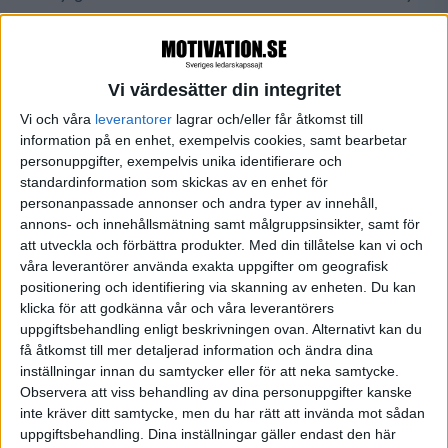
starta ett företag och jobba hårt, och när man läser
vissa självhjälpsböcker så framstår det i princip som
att en smula mod och viljestyrka är allt som skiljer
Vi värdesätter din integritet
dig från Microsofts grundare. Han är ju också en
Vi och våra
leverantorer
lagrar och/eller får åtkomst till
helt vanlig människa, klär sig till och med i jeans.
information på en enhet, exempelvis cookies, samt bearbetar
personuppgifter, exempelvis unika identifierare och
Kort sagt: När samhället upplevs som någorlunda
standardinformation som skickas av en enhet för
personanpassade annonser och andra typer av innehåll,
rättvist, och när de framgångsrika är väldigt
lika
oss
annons- och innehållsmätning samt målgruppsinsikter, samt för
– då får vi ångest för att inte vi själva också är
att utveckla och förbättra produkter.
Med din tillåtelse kan vi och
framgångsrika.
våra leverantörer använda exakta uppgifter om geografisk
positionering och identifiering via skanning av enheten. Du kan
klicka för att godkänna vår och våra leverantörers
Skillnaden mellan förr och nu märks till och med i
uppgiftsbehandling enligt beskrivningen ovan. Alternativt kan du
språket, menar de Botton. Förr kallades fattiga
få åtkomst till mer detaljerad information och ändra dina
människor i hans hemland England för
unfortunates.
inställningar innan du samtycker eller för att neka samtycke.
Observera att viss behandling av dina personuppgifter kanske
De hade helt enkelt haft oturen att födas i fel
inte kräver ditt samtycke, men du har rätt att invända mot sådan
samhällsklass. Idag är det vanligare att fattiga och
uppgiftsbehandling. Dina inställningar gäller endast den här