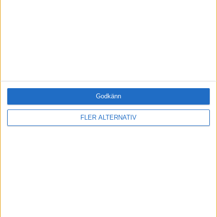
Webbutbildning: Stresshantering – förstå och
förändra
Prenumerera på vårt nyhetsbrev
Bli en av de 13 000 som läser vårt nyhetsbrev varje
vecka. Inspiration och kunskap, varje torsdag.
Godkänn
FLER ALTERNATIV
JA, TACK!
ANDRA HAR OCKSÅ LÄST
·
Einar Wiman
MOTIVATION