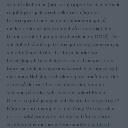
visa att idrotten är (bör vara) öppen för alla. Vi hade
regnbågsfärgade armbindlar och några av
föreningarna hade sina matchmunderingar på
medan andra visade exempel på sina färdigheter
(bland annat ett gäng med cheerleaders OMG!). Det
var fint att så många föreningar deltog, även om jag
vet att många idrotter fortfarande inte har
beredskap att ha deltagare som är transpersoner
(vare sig omklädningsrumsmässigt eller lagmässigt)
men varje litet steg i rätt riktning bör ändå firas. Det
är också fler och fler i idrottsvärlden som tar
ställning på andra sätt, ni minns säkert Emma
Greens regnbågsnaglar och Kiruna hockeys tröjor?
Några senare exempel är när Andy Murray rättar
en journalist som väljer att bortse från kvinnors
idrottsprestationer inom tennisvärlden
se bland