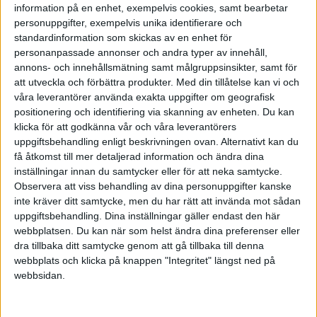
information på en enhet, exempelvis cookies, samt bearbetar
branscher.
personuppgifter, exempelvis unika identifierare och
standardinformation som skickas av en enhet för
Kvinnor utgör idag över 40 procent av den globala
personanpassade annonser och andra typer av innehåll,
arbetskraften - men återfinns väldigt ofta i
annons- och innehållsmätning samt målgruppsinsikter, samt för
att utveckla och förbättra produkter.
Med din tillåtelse kan vi och
låglöneyrken, skriver Världsbanken.
våra leverantörer använda exakta uppgifter om geografisk
positionering och identifiering via skanning av enheten. Du kan
Ekonomisk nödvändighet
klicka för att godkänna vår och våra leverantörers
uppgiftsbehandling enligt beskrivningen ovan. Alternativt kan du
Att investera i jämställdhet är en ekonomiskt sund
få åtkomst till mer detaljerad information och ändra dina
inställningar innan du samtycker eller för att neka samtycke.
strategi, fastslår Världsbankens rapport. Om kvinnor
Observera att viss behandling av dina personuppgifter kanske
får tillgång till alla utbildningsnivåer, släpps in på
inte kräver ditt samtycke, men du har rätt att invända mot sådan
arbetsmarknaden och tillåts ha makten över sina
uppgiftsbehandling. Dina inställningar gäller endast den här
webbplatsen. Du kan när som helst ändra dina preferenser eller
egna liv, kommer det att leda till en positiv utveckling
dra tillbaka ditt samtycke genom att gå tillbaka till denna
för alla parter.
webbplats och klicka på knappen "Integritet" längst ned på
webbsidan.
- Att hindra tjejer och kvinnor från att skaffa sig de
färdigheter och intäkter som krävs för att lyckas i en