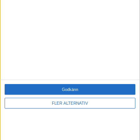
·
Jenny Claesson
M
.
LEDARSKAP
Kvinnor finns – och de vill!
Jenny
·
M
.
MOTIVATIONSBLOGGEN
Claesson
Vad är jämställdhet?
Godkänn
FLER ALTERNATIV
MOTIVATIONSAKADEMIN
Bli en framgångsrik ledare – bli medlem idag