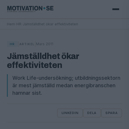
Hem
›
HR
›
Jämställdhet ökar effektiviteten
|
|
Mars 2011
HR
ARTIKEL
Jämställdhet ökar
effektiviteten
Work Life-undersökning; utbildningssektorn
är mest jämställd medan energibranschen
hamnar sist.
LINKEDIN
DELA
SPARA