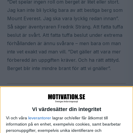
”Det spelar ingen roll om berget är litet eller stort.
Jag kan inte bli lycklig bara av att bestiga berg som
Mount Everest. Jag ska vara lycklig redan innan”.
Så säger äventyraren Fredrik Sträng. Att fatta tuffa
beslut är svårt. Att fatta tuffa beslut under extrema
förhållanden är ännu svårare – men bara om man
inte vet exakt vad man vill. ”Det gäller att vara mer
förberedd än uppgiften kräver. Och ha rätt attityd.
Berget blir inte mindre brant för att vi gnäller”.
Motivera
Fredrik Sträng
Äventyrare
Motivation.tv
Motivation
Vi värdesätter din integritet
Vi och våra
leverantorer
lagrar och/eller får åtkomst till
information på en enhet, exempelvis cookies, samt bearbetar
personuppgifter, exempelvis unika identifierare och