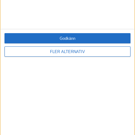
BLI MEDLEM IDAG
Godkänn
RELATERADE ARTIKLAR
FLER ALTERNATIV
LEDARSKAP
Fatta bättre beslut - ställ kontrollfrågan
LEDARSKAP
Bokresumé: Lycklig Lönsamhet
LEDARSKAP
Ridsport med mental närvaro
LEDARSKAP