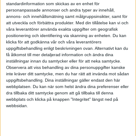
standardinformation som skickas av en enhet för
Prenumerera på vårt nyhetsbrev
personanpassade annonser och andra typer av innehåll,
Bli en av de 13 000 som läser vårt nyhetsbrev varje
annons- och innehållsmätning samt målgruppsinsikter, samt för
vecka. Inspiration och kunskap, varje torsdag.
att utveckla och förbättra produkter.
Med din tillåtelse kan vi och
våra leverantörer använda exakta uppgifter om geografisk
positionering och identifiering via skanning av enheten. Du kan
klicka för att godkänna vår och våra leverantörers
uppgiftsbehandling enligt beskrivningen ovan. Alternativt kan du
JA, TACK!
få åtkomst till mer detaljerad information och ändra dina
inställningar innan du samtycker eller för att neka samtycke.
Observera att viss behandling av dina personuppgifter kanske
inte kräver ditt samtycke, men du har rätt att invända mot sådan
ANDRA HAR OCKSÅ LÄST
uppgiftsbehandling. Dina inställningar gäller endast den här
webbplatsen. Du kan när som helst ändra dina preferenser eller
dra tillbaka ditt samtycke genom att gå tillbaka till denna
webbplats och klicka på knappen "Integritet" längst ned på
Frida Spikdotter
·
PROJEKTLEDNING
Nilsson
webbsidan.
Marie Reinicke:”Man måste
ge mycket av sig själv”
För Årets projektledare handlar
ledarskap om att kunna inspirera