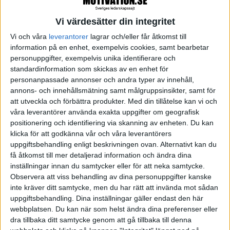
Ett exempel: Lisa blir anställd som IT-konsult och
projektledare för att hon har fantastiska
Vi värdesätter din integritet
studieresultat och gör bra ifrån sig i alla tester. På
Vi och våra
leverantorer
lagrar och/eller får åtkomst till
information på en enhet, exempelvis cookies, samt bearbetar
intervjuer ger hon ett kompetent, positivt, fokuserat
personuppgifter, exempelvis unika identifierare och
och engagerat intryck. Hon är allt en arbetsgivare
standardinformation som skickas av en enhet för
vill ha, särskilt som hon dessutom kan visa upp att
personanpassade annonser och andra typer av innehåll,
annons- och innehållsmätning samt målgruppsinsikter, samt för
hon sällan eller aldrig är sjuk och att hon har lätt för
att utveckla och förbättra produkter.
Med din tillåtelse kan vi och
att samarbeta.
våra leverantörer använda exakta uppgifter om geografisk
positionering och identifiering via skanning av enheten. Du kan
När Lisa jobbat i några år blir hon sjukskriven för
klicka för att godkänna vår och våra leverantörers
utmattning. Ett flertal på hennes arbetsplats undrar
uppgiftsbehandling enligt beskrivningen ovan. Alternativt kan du
få åtkomst till mer detaljerad information och ändra dina
var den glada och bekymmersfria Lisa, som tog sig
inställningar innan du samtycker eller för att neka samtycke.
an det mesta med ett leende och löste många
Observera att viss behandling av dina personuppgifter kanske
problem, tog vägen. Vad hände med den sociala och
inte kräver ditt samtycke, men du har rätt att invända mot sådan
uppgiftsbehandling. Dina inställningar gäller endast den här
trygga person de lärt känna, hon som var omtyckt
webbplatsen. Du kan när som helst ändra dina preferenser eller
av i stort sett alla? Det många inte förstår är att
dra tillbaka ditt samtycke genom att gå tillbaka till denna