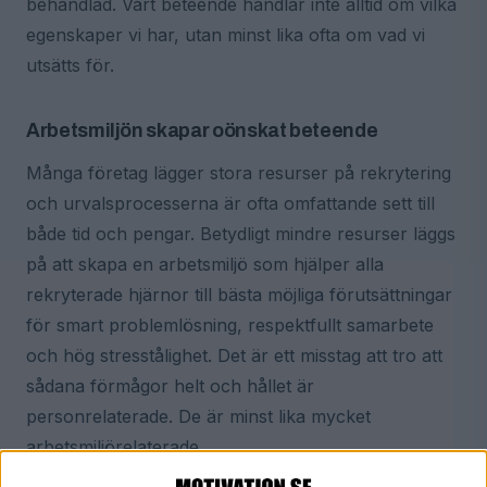
behandlad. Vårt beteende handlar inte alltid om vilka
egenskaper vi har, utan minst lika ofta om vad vi
utsätts för.
Arbetsmiljön skapar oönskat beteende
Många företag lägger stora resurser på rekrytering
och urvalsprocesserna är ofta omfattande sett till
både tid och pengar. Betydligt mindre resurser läggs
på att skapa en arbetsmiljö som hjälper alla
rekryterade hjärnor till bästa möjliga förutsättningar
för smart problemlösning, respektfullt samarbete
och hög stresstålighet. Det är ett misstag att tro att
sådana förmågor helt och hållet är
personrelaterade. De är minst lika mycket
arbetsmiljörelaterade.