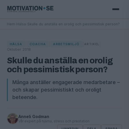
Hem
›
Hälsa
›
Skulle du anställa en orolig och pessimistisk person?
|
|
|
|
HÄLSA
COACHA
ARBETSMILJÖ
ARTIKEL
Oktober 2018
Skulle du anställa en orolig
och pessimistisk person?
Många anställer engagerade medarbetare –
och skapar pessimistiskt och oroligt
beteende.
Anneli Godman
Vår expert på hjärna, stress och prestation
LINKEDIN
DELA
SPARA