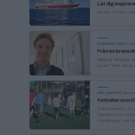
Låt dig inspirera
Kvinnor i fören – k
·
Frid
KOMMUNICERA
Från en bransch 
Magnus Widgren, ak
boxen” men det är f
·
Maria 
HÅLLBARHET
Fotbollen som f
Craig Hepburn, en av
fotbollen som medel 
förbättringar i de f