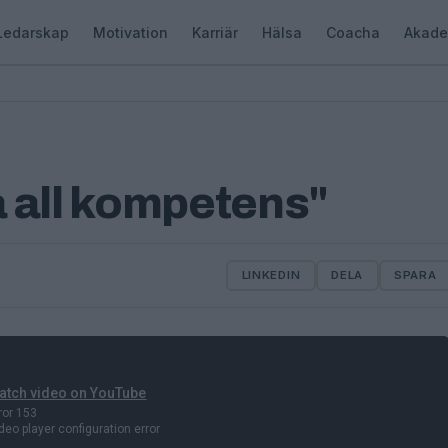
Ledarskap
Motivation
Karriär
Hälsa
Coacha
Akade
ra all kompetens"
LINKEDIN
DELA
SPARA