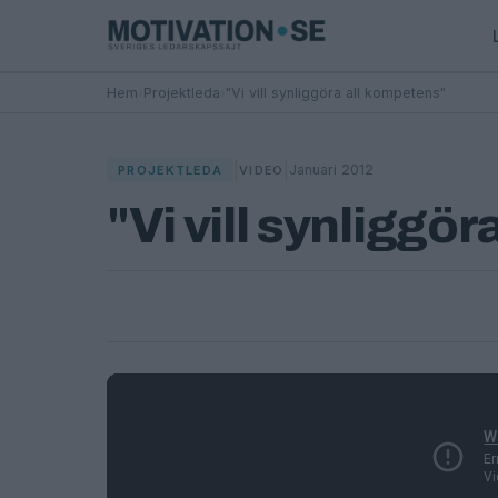
Hem
›
Projektleda
›
"Vi vill synliggöra all kompetens"
|
|
Januari 2012
PROJEKTLEDA
VIDEO
"Vi vill synliggö