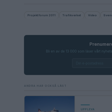
Projektforum 2011
Trafikverket
Video
Svens
Prenumere
Bli en av de 13 000 som läser vårt nyhets
ANDRA HAR OCKSÅ LÄST
UPPLEVA