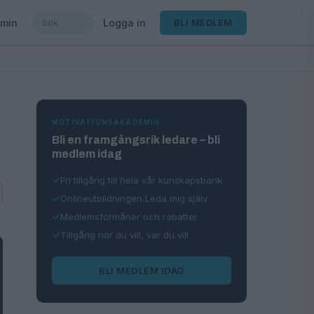
min
Logga in
BLI MEDLEM
MOTIVATIONSAKADEMIN
Bli en framgångsrik ledare – bli
medlem idag
Fri tillgång till hela vår kunskapsbank
Onlineutbildningen Leda mig själv
Medlemsförmåner och rabatter
Tillgång när du vill, var du vill
BLI MEDLEM IDAG