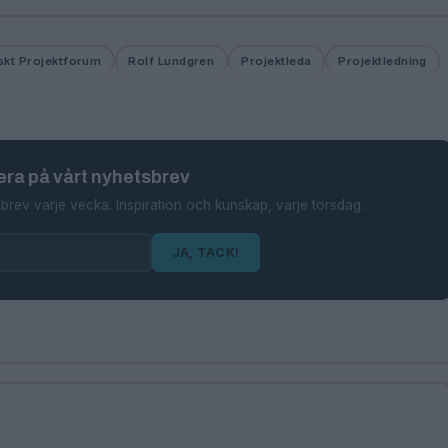
kt Projektforum
Rolf Lundgren
Projektleda
Projektledning
ra på vårt nyhetsbrev
brev varje vecka. Inspiration och kunskap, varje torsdag.
JA, TACK!