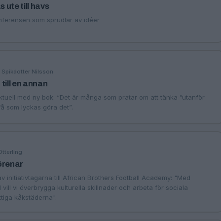
s ute till havs
onferensen som sprudlar av idéer
a Spikdotter Nilsson
till en annan
tuell med ny bok: “Det är många som pratar om att tänka ”utanför
å som lyckas göra det”.
Otterling
örenar
 initiativtagarna till African Brothers Football Academy: "Med
vill vi överbrygga kulturella skillnader och arbeta för sociala
attiga kåkstäderna".