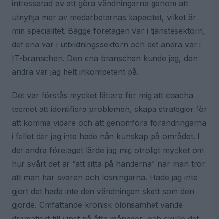
intresserad av att göra vändningarna genom att
utnyttja mer av medarbetarnas kapacitet, vilket är
min specialitet. Bägge företagen var i tjänstesektorn,
det ena var i utbildningssektorn och det andra var i
IT-branschen. Den ena branschen kunde jag, den
andra var jag helt inkompetent på.
Det var förstås mycket lättare för mig att coacha
teamet att identifiera problemen, skapa strategier för
att komma vidare och att genomföra förändringarna
i fallet där jag inte hade nån kunskap på området. I
det andra företaget lärde jag mig otroligt mycket om
hur svårt det är ”att sitta på händerna” när man tror
att man har svaren och lösningarna. Hade jag inte
gjort det hade inte den vändningen skett som den
gjorde. Omfattande kronisk olönsamhet vände
dramatiskt till vinst på åtta månader, och skulle det