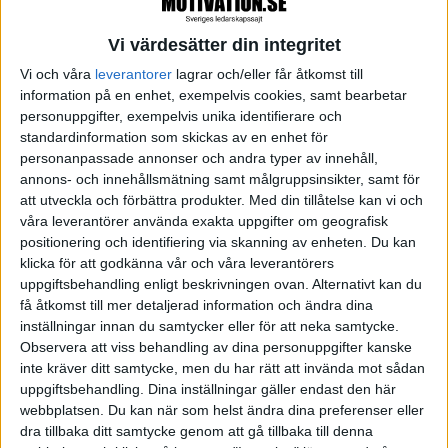
Föräldra-barn-dynamiken kan lätt få grogrund i
Vi värdesätter din integritet
kulturen: man utgår från att chefen har koll på
Vi och våra
leverantorer
lagrar och/eller får åtkomst till
läget, vägen framåt och strategierna, och man
information på en enhet, exempelvis cookies, samt bearbetar
personuppgifter, exempelvis unika identifierare och
kanske håller inne med sina egna idéer och kunskap
standardinformation som skickas av en enhet för
för att man utgår från att de inte behövs. Och
personanpassade annonser och andra typer av innehåll,
därmed går företaget miste om mycket av den
annons- och innehållsmätning samt målgruppsinsikter, samt för
att utveckla och förbättra produkter.
Med din tillåtelse kan vi och
kompetens och kreativitet som medarbetarna
våra leverantörer använda exakta uppgifter om geografisk
besitter.
positionering och identifiering via skanning av enheten. Du kan
klicka för att godkänna vår och våra leverantörers
Det kan till och med bli ett hinder för en önskvärd
uppgiftsbehandling enligt beskrivningen ovan. Alternativt kan du
få åtkomst till mer detaljerad information och ändra dina
expansion genom att expertisen inte sprids – det blir
inställningar innan du samtycker eller för att neka samtycke.
inget lärande. Expertkompetensen blir en flaskhals
Observera att viss behandling av dina personuppgifter kanske
och verksamheten kanske står och stampar och blir
inte kräver ditt samtycke, men du har rätt att invända mot sådan
uppgiftsbehandling. Dina inställningar gäller endast den här
sårbar givet att den står och faller med en eller ett
webbplatsen. Du kan när som helst ändra dina preferenser eller
fåtal personers expertis.
dra tillbaka ditt samtycke genom att gå tillbaka till denna