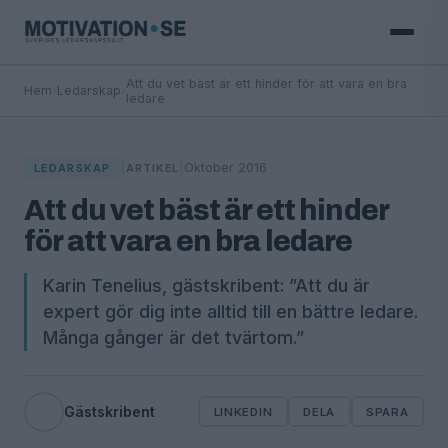
Att du vet bäst är ett hinder för att vara en bra
Hem
›
Ledarskap
›
ledare
|
|
Oktober 2016
LEDARSKAP
ARTIKEL
Att du vet bäst är ett hinder
för att vara en bra ledare
Karin Tenelius, gästskribent: ”Att du är
expert gör dig inte alltid till en bättre ledare.
Många gånger är det tvärtom.”
Gästskribent
LINKEDIN
DELA
SPARA