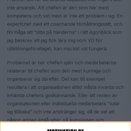
inte används. Att chefen är den som har mest
kompetens och vet mest är inte ett problem i sig. En
expertchef med ett coachande förhållningssätt, och
förmåga att ”sitta på händerna” i rätt ögonblick som
jag beskrev att jag fick lära mig som VD för
utbildningsföretaget, kan mycket väl fungera.
Problemet är när chefen själv och medarbetarna
relaterar till chefen som den mest kunnige och
organiserar sig därefter. Det kan till exempel
resultera i att organisationen alltid måsta invänta och
inhämta chefens godkännande. Eller att resten av
organisationen eller individuella medarbetare ”lutar
sig tillbaka” och inte anstränger sig, då de vet att
någon annan ändå sitter på kunskapen och
lösningarna.