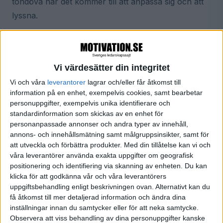
tondöva när det kommer till att anpassa sig och att
lyssna.
I tidigare inlägg har jag påpekat att få saker är lika
viktigt när det gäller ledarskap som att vara tydlig,
Vi värdesätter din integritet
fokuserad och närvarande. Detta gäller även i
Vi och våra
leverantorer
lagrar och/eller får åtkomst till
kommunikationen och när vi lyssnar. En av de
information på en enhet, exempelvis cookies, samt bearbetar
största bristerna hos många ledare är att de inte
personuppgifter, exempelvis unika identifierare och
alltid förstår att syftet med kommunikation inte bara
standardinformation som skickas av en enhet för
personanpassade annonser och andra typer av innehåll,
är budskapet i sig, utan också att man engagerar
annons- och innehållsmätning samt målgruppsinsikter, samt för
sig. Det handlar inte om att jag som ledare ska vara
att utveckla och förbättra produkter.
Med din tillåtelse kan vi och
effektiv, utan om att göra andra mer effektiva. Det
våra leverantörer använda exakta uppgifter om geografisk
positionering och identifiering via skanning av enheten. Du kan
handlar om att fokusera på och att förstå andras
klicka för att godkänna vår och våra leverantörers
behov.
uppgiftsbehandling enligt beskrivningen ovan. Alternativt kan du
få åtkomst till mer detaljerad information och ändra dina
inställningar innan du samtycker eller för att neka samtycke.
Tala är silver…
Observera att viss behandling av dina personuppgifter kanske