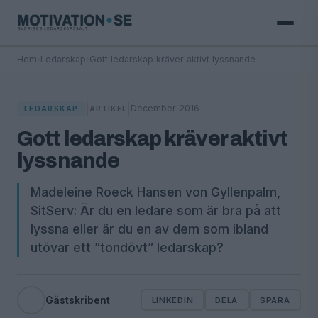
Hem
›
Ledarskap
›
Gott ledarskap kräver aktivt lyssnande
|
|
December 2016
LEDARSKAP
ARTIKEL
Gott ledarskap kräver aktivt
lyssnande
Madeleine Roeck Hansen von Gyllenpalm,
SitServ: Är du en ledare som är bra på att
lyssna eller är du en av dem som ibland
utövar ett ”tondövt” ledarskap?
Gästskribent
LINKEDIN
DELA
SPARA