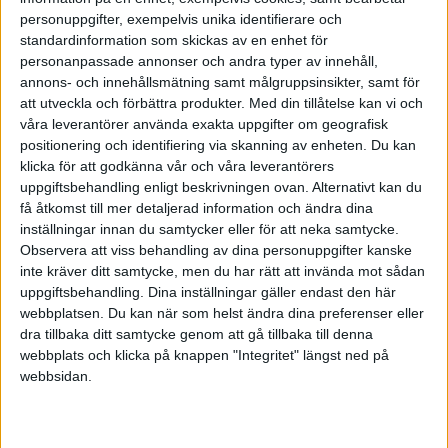
privata ekonomi och vår miljö. Därför blir det allt
personuppgifter, exempelvis unika identifierare och
svårare för medvetna personer att konsumera i
standardinformation som skickas av en enhet för
personanpassade annonser och andra typer av innehåll,
samma takt. Idag finns det åter ett behov att höra till
annons- och innehållsmätning samt målgruppsinsikter, samt för
ett större sammanhang än bara jaget och den lilla
att utveckla och förbättra produkter.
Med din tillåtelse kan vi och
gruppen. Individen får mer styrka och kraft då hon
våra leverantörer använda exakta uppgifter om geografisk
positionering och identifiering via skanning av enheten. Du kan
blir en del av ett större gäng. Trenden strävar efter
klicka för att godkänna vår och våra leverantörers
en ny sorts kollektivism, inte att blanda ihop med
uppgiftsbehandling enligt beskrivningen ovan. Alternativt kan du
den vi har historiskt och politiskt mött i ideologier så
få åtkomst till mer detaljerad information och ändra dina
inställningar innan du samtycker eller för att neka samtycke.
som nationalism, kommunism och fascism.
Observera att viss behandling av dina personuppgifter kanske
inte kräver ditt samtycke, men du har rätt att invända mot sådan
Den nya trenden ”neokollektivism” har fortfarande
uppgiftsbehandling. Dina inställningar gäller endast den här
webbplatsen. Du kan när som helst ändra dina preferenser eller
individualistiska drag. Du kan flyta in i och ur
dra tillbaka ditt samtycke genom att gå tillbaka till denna
kollektiv utifrån dina individuella behov. Du hör
webbplats och klicka på knappen "Integritet" längst ned på
troligtvis till flera olika kollektiv samtidigt.
webbsidan.
Drivkrafterna för trenden har fyra motiv:
minska ekonomiska utgifter