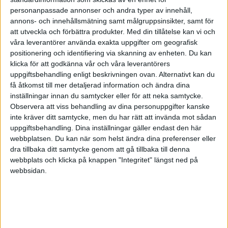
personanpassade annonser och andra typer av innehåll,
1) Bryt ner målen för att skapa motivation och
annons- och innehållsmätning samt målgruppsinsikter, samt för
bättre prestation
att utveckla och förbättra produkter.
Med din tillåtelse kan vi och
våra leverantörer använda exakta uppgifter om geografisk
Organisationer överlag är bra på att formulera
positionering och identifiering via skanning av enheten. Du kan
visioner och långsiktiga mål. Men frågan är hur bra
klicka för att godkänna vår och våra leverantörers
vi är på att konkretisera målen så att de blir
uppgiftsbehandling enligt beskrivningen ovan. Alternativt kan du
få åtkomst till mer detaljerad information och ändra dina
begripliga och meningsfulla för den enskilda
inställningar innan du samtycker eller för att neka samtycke.
medarbetaren. Ett råd är att lägga mer tid och fokus
Observera att viss behandling av dina personuppgifter kanske
på att bryta ner de övergripande målen så att
inte kräver ditt samtycke, men du har rätt att invända mot sådan
uppgiftsbehandling. Dina inställningar gäller endast den här
medarbetarna lättare kan se att deras vardagliga
webbplatsen. Du kan när som helst ändra dina preferenser eller
arbete bidrar till de gemensamma målen. När
dra tillbaka ditt samtycke genom att gå tillbaka till denna
medarbetaren fullföljer en uppgift som en form av
webbplats och klicka på knappen "Integritet" längst ned på
webbsidan.
mellanmål på väg till något större, då utsöndras
dopamin som i sin tur ger en ökad inre motivation att
ta sig an nästa utmaning eller uppdrag. Vårt fokus
såväl som prestation kommer därmed sannolikt öka.