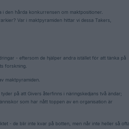
sa i den hårda konkurrensen om maktpositioner.
rarkier? Var i maktpyramiden hittar vi dessa Takers,
ingar - eftersom de hjälper andra istället för att tänka på
ts forskning.
n av maktpyramiden.
tyder på att Givers återfinns i näringskedjans två ändar;
änniskor som har nått toppen av en organisation är
tet - de blir inte kvar på botten, men når inte heller så oft