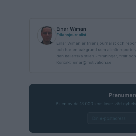
Einar Wiman
Frilansjournalist
Einar Wiman är frilansjournalist och report
och har en bakgrund som allmänreporter, s
den italienska stilen - filmningar, finlir o
Kontakt:
einar@motivation.se
Prenumere
Bli en av de 13 000 som läser vårt nyhets