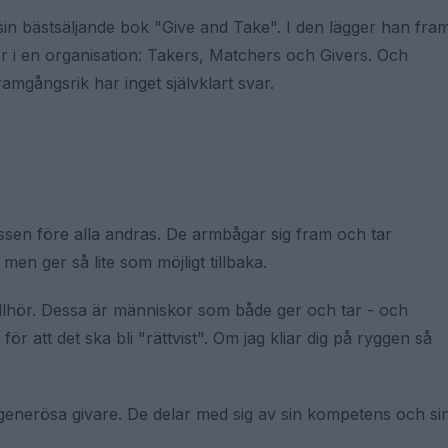
n bästsäljande bok "Give and Take". I den lägger han fra
or i en organisation: Takers, Matchers och Givers. Och
mgångsrik har inget självklart svar.
ssen före alla andras. De armbågar sig fram och tar
en ger så lite som möjligt tillbaka.
illhör. Dessa är människor som både ger och tar - och
r att det ska bli "rättvist". Om jag kliar dig på ryggen så
 generösa givare. De delar med sig av sin kompetens och si