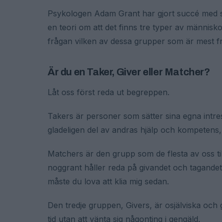
Psykologen Adam Grant har gjort succé med si
en teori om att det finns tre typer av människ
frågan vilken av dessa grupper som är mest fra
Är du en Taker, Giver eller Matcher?
Låt oss först reda ut begreppen.
Takers är personer som sätter sina egna intre
gladeligen del av andras hjälp och kompetens, m
Matchers är den grupp som de flesta av oss t
noggrant håller reda på givandet och tagandet fö
måste du lova att klia mig sedan.
Den tredje gruppen, Givers, är osjälviska och
tid utan att vänta sig någonting i gengäld.