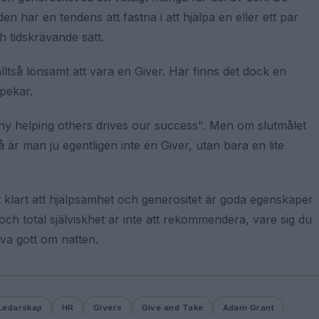
 har en tendens att fastna i att hjälpa en eller ett par
ch tidskrävande sätt.
lltså lönsamt att vara en Giver. Här finns det dock en
åpekar.
hy helping others drives our success". Men om slutmålet
å är man ju egentligen inte en Giver, utan bara en lite
 klart att hjälpsamhet och generositet är goda egenskaper
ch total själviskhet är inte att rekommendera, vare sig du
ova gott om natten.
Ledarskap
HR
Givers
Give and Take
Adam Grant