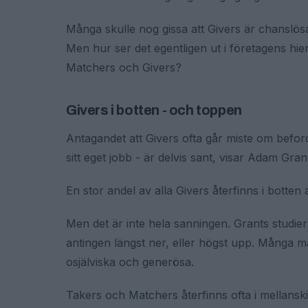
Många skulle nog gissa att Givers är chanslö
Men hur ser det egentligen ut i företagens hie
Matchers och Givers?
Givers i botten - och toppen
Antagandet att Givers ofta går miste om befordr
sitt eget jobb - är delvis sant, visar Adam Gran
En stor andel av alla Givers återfinns i botte
Men det är inte hela sanningen. Grants studier 
antingen längst ner, eller högst upp. Många m
osjälviska och generösa.
Takers och Matchers återfinns ofta i mellanskik