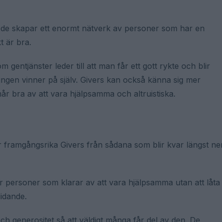
 de skapar ett enormt nätverk av personer som har en
t är bra.
gentjänster leder till att man får ett gott rykte och blir
ningen vinner på själv. Givers kan också känna sig mer
r bra av att vara hjälpsamma och altruistiska.
er framgångsrika Givers från sådana som blir kvar längst ne
 personer som klarar av att vara hjälpsamma utan att låta
lidande.
 och generositet så att väldigt många får del av den. De