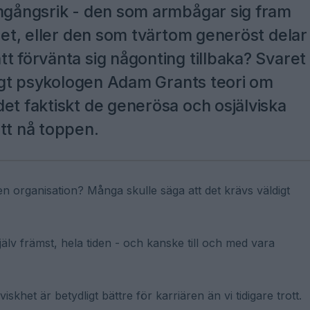
amgångsrik - den som armbågar sig fram
mmet, eller den som tvärtom generöst delar
t förvänta sig någonting tillbaka? Svaret
nligt psykologen Adam Grants teori om
et faktiskt de generösa och osjälviska
tt nå toppen.
v en organisation? Många skulle säga att det krävs väldigt
älv främst, hela tiden - och kanske till och med vara
skhet är betydligt bättre för karriären än vi tidigare trott.