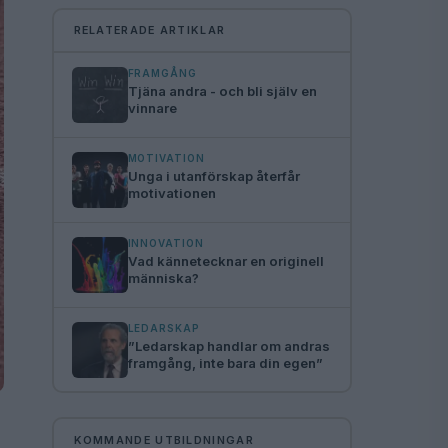
RELATERADE ARTIKLAR
FRAMGÅNG
Tjäna andra - och bli själv en
vinnare
MOTIVATION
Unga i utanförskap återfår
motivationen
INNOVATION
Vad kännetecknar en originell
människa?
LEDARSKAP
”Ledarskap handlar om andras
framgång, inte bara din egen”
KOMMANDE UTBILDNINGAR