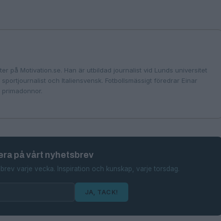
er på Motivation.se. Han är utbildad journalist vid Lunds universitet
portjournalist och Italiensvensk. Fotbollsmässigt föredrar Einar
ch primadonnor.
ra på vårt nyhetsbrev
brev varje vecka. Inspiration och kunskap, varje torsdag.
JA, TACK!