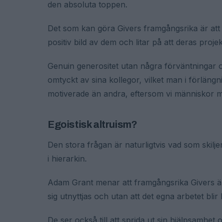
den absoluta toppen.
Det som kan göra Givers framgångsrika är att
positiv bild av dem och litar på att deras projek
Genuin generositet utan några förväntningar om 
omtyckt av sina kollegor, vilket man i förläng
motiverade än andra, eftersom vi människor må
Egoistisk altruism?
Den stora frågan är naturligtvis vad som skilj
i hierarkin.
Adam Grant menar att framgångsrika Givers är
sig utnyttjas och utan att det egna arbetet blir 
De ser också till att sprida ut sin hjälpsamhet