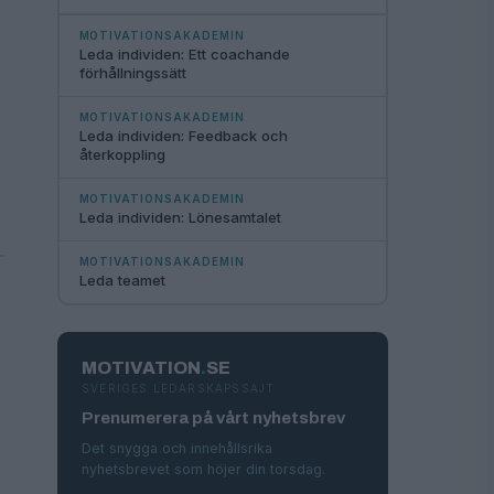
MOTIVATIONSAKADEMIN
Leda individen: Ett coachande
förhållningssätt
MOTIVATIONSAKADEMIN
Leda individen: Feedback och
återkoppling
MOTIVATIONSAKADEMIN
Leda individen: Lönesamtalet
MOTIVATIONSAKADEMIN
Leda teamet
MOTIVATION
.
SE
SVERIGES LEDARSKAPSSAJT
Prenumerera på vårt nyhetsbrev
Det snygga och innehållsrika
nyhetsbrevet som höjer din torsdag.