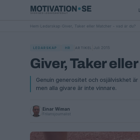
Hem
›
Ledarskap
›
Giver, Taker eller Matcher - vad är du?
|
|
|
Juli 2015
LEDARSKAP
HR
ARTIKEL
Giver, Taker elle
Genuin generositet och osjälviskhet är
men alla givare är inte vinnare.
Einar Wiman
Frilansjournalist