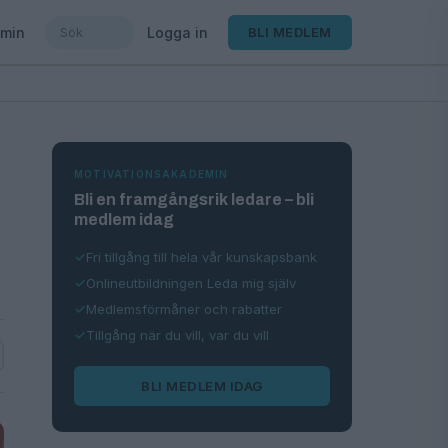
min
Logga in
BLI MEDLEM
MOTIVATIONSAKADEMIN
Bli en framgångsrik ledare – bli
medlem idag
Fri tillgång till hela vår kunskapsbank
Onlineutbildningen Leda mig själv
Medlemsförmåner och rabatter
Tillgång när du vill, var du vill
BLI MEDLEM IDAG