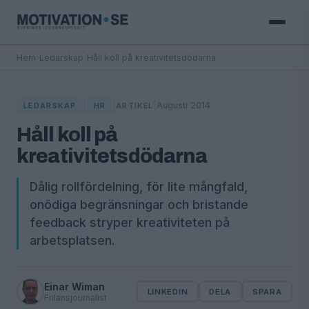
Hem
›
Ledarskap
›
Håll koll på kreativitetsdödarna
|
|
|
Augusti 2014
LEDARSKAP
HR
ARTIKEL
Håll koll på
kreativitetsdödarna
Dålig rollfördelning, för lite mångfald,
onödiga begränsningar och bristande
feedback stryper kreativiteten på
arbetsplatsen.
Einar Wiman
LINKEDIN
DELA
SPARA
Frilansjournalist