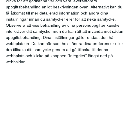
klicka för att godkänna vår och våra leverantörers
uppgiftsbehandling enligt beskrivningen ovan. Alternativt kan du
Som tidigare nämnts finns det inte bara mentala
få åtkomst till mer detaljerad information och ändra dina
hinder för kreativitet, utan också externa. Dessa är
inställningar innan du samtycker eller för att neka samtycke.
extra viktiga att hålla utkik efter som chef eller
Observera att viss behandling av dina personuppgifter kanske
inte kräver ditt samtycke, men du har rätt att invända mot sådan
ledare. Ditt ledarskap kan nämligen utgöra den
uppgiftsbehandling. Dina inställningar gäller endast den här
avgörande skillnaden mellan kreativitet och idétorka
webbplatsen. Du kan när som helst ändra dina preferenser eller
på arbetsplatsen.
dra tillbaka ditt samtycke genom att gå tillbaka till denna
webbplats och klicka på knappen "Integritet" längst ned på
webbsidan.
Forskare vid Harvarduniversitetet har identifierat
fem potentiella "kreativitetsdödare" som är särskilt
vanliga inom arbetslivet, skriver tidningen
Psychology Today.
Det första och kanske vanligaste misstaget är att
man sätter fel person på fel plats. Att tilldela folk
roller som de inte passar för är ett bergsäkert sätt
att strypa deras kreativa förmåga. Detta bör man