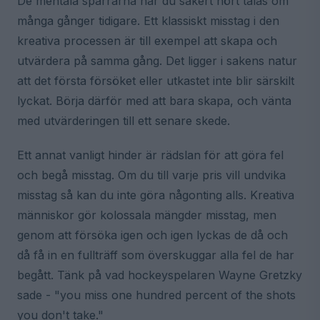
De mentala spärrarna har du säkert hört talas om
många gånger tidigare. Ett klassiskt misstag i den
kreativa processen är till exempel att skapa och
utvärdera på samma gång. Det ligger i sakens natur
att det första försöket eller utkastet inte blir särskilt
lyckat. Börja därför med att bara skapa, och vänta
med utvärderingen till ett senare skede.
Ett annat vanligt hinder är rädslan för att göra fel
och begå misstag. Om du till varje pris vill undvika
misstag så kan du inte göra någonting alls. Kreativa
människor gör kolossala mängder misstag, men
genom att försöka igen och igen lyckas de då och
då få in en fullträff som överskuggar alla fel de har
begått. Tänk på vad hockeyspelaren Wayne Gretzky
sade - "you miss one hundred percent of the shots
you don't take."