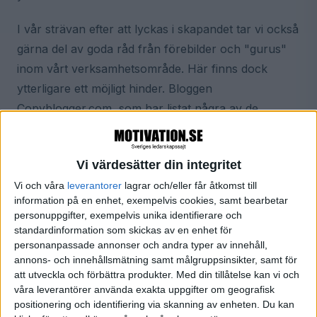
I vår strävan efter att lyckas i skapandet tar vi också
gärna del av goda råd från förebilder och "gurus"
inom vårt verksamhetsområde. Här finns dock
ytterligare ett möjligt hinder. Bloggen
Copyblogger.com, som har listat några av de
"kreativitetsdödare" som nämns här, kallar det för
"expertsyndromet". Visst är det bra att lyssna på
Vi värdesätter din integritet
experter, men man bör inte ta till sig allt de säger
Vi och våra
leverantorer
lagrar och/eller får åtkomst till
helt okritiskt. Alla jobbar på sitt sätt, och många
information på en enhet, exempelvis cookies, samt bearbetar
framgångsrika människor har lyckats just genom att
personuppgifter, exempelvis unika identifierare och
göra "fel" och strunta i vad experterna säger. Var
standardinformation som skickas av en enhet för
personanpassade annonser och andra typer av innehåll,
och en måste hitta sin egen väg till kreativitet och
annons- och innehållsmätning samt målgruppsinsikter, samt för
framgång.
att utveckla och förbättra produkter.
Med din tillåtelse kan vi och
våra leverantörer använda exakta uppgifter om geografisk
positionering och identifiering via skanning av enheten. Du kan
Kreativitetsdödare på arbetsplatsen