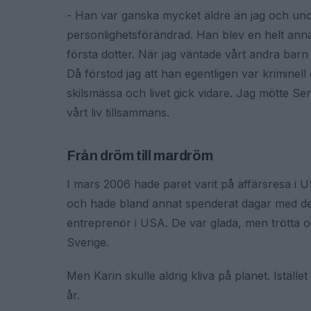
- Han var ganska mycket äldre än jag och und
personlighetsförändrad. Han blev en helt anna
första dotter. När jag väntade vårt andra barn å
Då förstod jag att han egentligen var kriminel
skilsmässa och livet gick vidare. Jag mötte Serg
vårt liv tillsammans.
Från dröm till mardröm
I mars 2006 hade paret varit på affärsresa i 
och hade bland annat spenderat dagar med de
entreprenör i USA. De var glada, men trötta oc
Sverige.
Men Karin skulle aldrig kliva på planet. Istället
år.