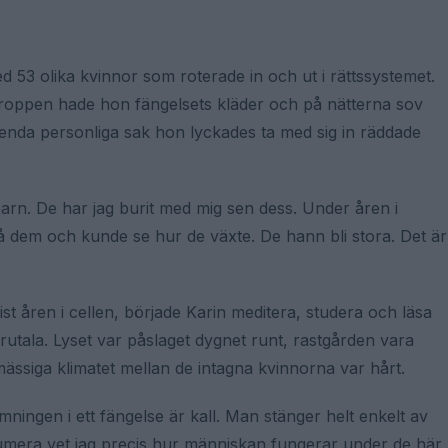
53 olika kvinnor som roterade in och ut i rättssystemet.
kroppen hade hon fängelsets kläder och på nätterna sov
nda personliga sak hon lyckades ta med sig in räddade
arn. De har jag burit med mig sen dess. Under åren i
på dem och kunde se hur de växte. De hann bli stora. Det är
st åren i cellen, började Karin meditera, studera och läsa
tala. Lyset var påslaget dygnet runt, rastgården vara
mässiga klimatet mellan de intagna kvinnorna var hårt.
ningen i ett fängelse är kall. Man stänger helt enkelt av
s. Numera vet jag precis hur människan fungerar under de här