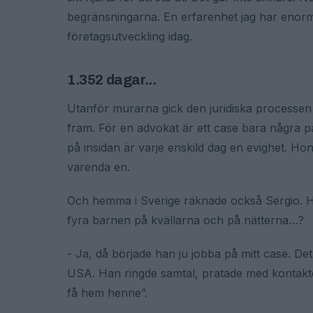
begränsningarna. En erfarenhet jag har enor
företagsutveckling idag.
1.352 dagar...
Utanför murarna gick den juridiska processen i
fram. För en advokat är ett case bara några p
på insidan är varje enskild dag en evighet. Ho
varenda en.
Och hemma i Sverige räknade också Sergio. Ha
fyra barnen på kvällarna och på nätterna…?
- Ja, då började han ju jobba på mitt case. De
USA. Han ringde samtal, pratade med kontakte
få hem henne”.