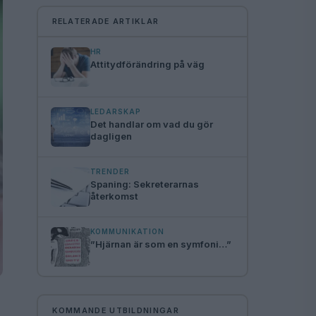
RELATERADE ARTIKLAR
HR
Attitydförändring på väg
LEDARSKAP
Det handlar om vad du gör
dagligen
TRENDER
Spaning: Sekreterarnas
återkomst
KOMMUNIKATION
”Hjärnan är som en symfoni…”
KOMMANDE UTBILDNINGAR