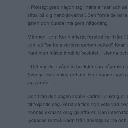
- Plötsligt grep någon tag i mina armar och s
sätta på dig handklovarna”. Sen förde de bara b
gaten och kunde inte göra någonting.
Männen, som Karin efteråt förstod var från FBI,
som att ”se hela världen genom vatten”. Kvar 
hänt men måste ändå ta beslutet – stanna och f
- Det var det svåraste beslutet han någonsin tag
Sverige. Han valde rätt där. Han kunde inge
jag gjorde.
Och från den dagen skulle Karins liv aldrig bli 
till följande dag. Först då fick hon veta vad h
hennes exmans olagliga affärer. Den internati
lyckades rentvå Karin från anklagelserna och 