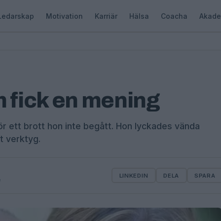
Ledarskap
Motivation
Karriär
Hälsa
Coacha
Akade
fick en mening
för ett brott hon inte begått. Hon lyckades vända
t verktyg.
LINKEDIN
DELA
SPARA
e