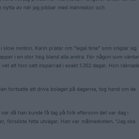
m nytta av när jag jobbar med människor och
 slow motion. Karin pratar om ”legal time” som sniglar sig
apper i en stor hög bland alla andra. För någon som vänta
n vet att hon satt inspärrad i exakt 1.352 dagar. Hon räknad
n fortsatte att driva bolaget på dagarna, tog hand om de
t var då han kunde få tag på folk eftersom det var dag i
r, försökte hitta utvägar. Han var målmedveten. ”Jag ska