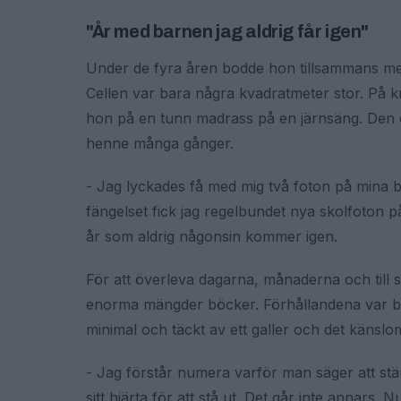
"År med barnen jag aldrig får igen"
Under de fyra åren bodde hon tillsammans med 
Cellen var bara några kvadratmeter stor. På 
hon på en tunn madrass på en järnsäng. Den e
henne många gånger.
- Jag lyckades få med mig två foton på mina b
fängelset fick jag regelbundet nya skolfoton 
år som aldrig någonsin kommer igen.
För att överleva dagarna, månaderna och till si
enorma mängder böcker. Förhållandena var bru
minimal och täckt av ett galler och det känslo
- Jag förstår numera varför man säger att stäm
sitt hjärta för att stå ut. Det går inte annar