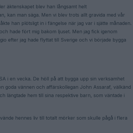
er äktenskapet blev han långsamt helt
n, kan man säga. Men vi blev trots allt gravida med vår
kte han plötsligt in i fängelse när jag var i sjätte månaden.
l och hade fört mig bakom ljuset. Men jag fick igenom
io efter jag hade flyttat till Sverige och vi började bygga
USA i en vecka. De höll på att bygga upp sin verksamhet
n goda vännen och affärskollegan John Assaraf, välkänd
h längtade hem till sina respektive barn, som väntade i
 vände hennes liv till totalt mörker som skulle pågå i flera