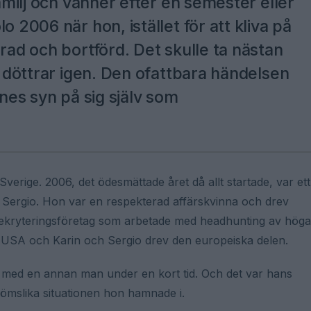
familj och vänner efter en semester eller
o 2006 när hon, istället för att kliva på
erad och bortförd. Det skulle ta nästan
vå döttrar igen. Den ofattbara händelsen
nnes syn på sig själv som
verige. 2006, det ödesmättade året då allt startade, var ett
Sergio. Hon var en respekterad affärskvinna och drev
ekryteringsföretag som arbetade med headhunting av höga
 i USA och Karin och Sergio drev den europeiska delen.
 med en annan man under en kort tid. Och det var hans
römslika situationen hon hamnade i.