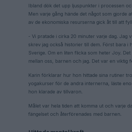
Ibland dök det upp ljuspunkter i processen och
Men varje gång hände det något som gjorde att
av de ekonomiska resurserna gick åt till att fyl
- Vi pratade i cirka 20 minuter varje dag. Jag 
skrev jag också historier till dem. Först bara 
Sverige. Om en liten flicka som heter Joy. Det b
mellan oss, barnen och jag. Det var en viktig 
Karin förklarar hur hon hittade sina rutiner t
yogakurser för de andra internerna, läste e
hon klarade av tillvaron.
Målet var hela tiden att komma ut och varje 
fängelset och återförenades med barnen.