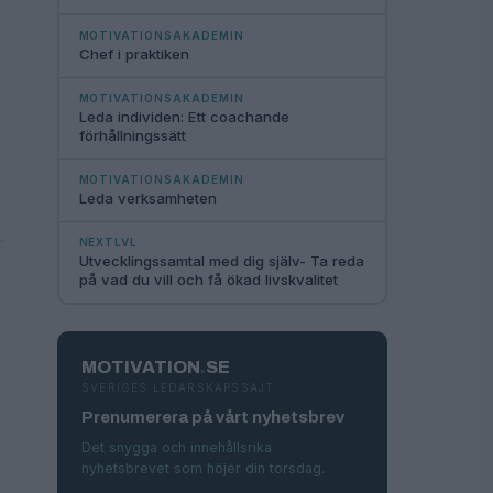
MOTIVATIONSAKADEMIN
Chef i praktiken
MOTIVATIONSAKADEMIN
Leda individen: Ett coachande
förhållningssätt
MOTIVATIONSAKADEMIN
Leda verksamheten
NEXTLVL
Utvecklingssamtal med dig själv- Ta reda
på vad du vill och få ökad livskvalitet
MOTIVATION
.
SE
SVERIGES LEDARSKAPSSAJT
Prenumerera på vårt nyhetsbrev
Det snygga och innehållsrika
nyhetsbrevet som höjer din torsdag.