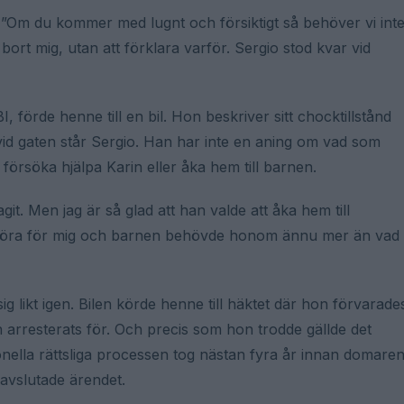
a ”Om du kommer med lugnt och försiktigt så behöver vi int
ort mig, utan att förklara varför. Sergio stod kvar vid
 förde henne till en bil. Hon beskriver sitt chocktillstånd
vid gaten står Sergio. Han har inte en aning om vad som
örsöka hjälpa Karin eller åka hem till barnen.
it. Men jag är så glad att han valde att åka hem till
t göra för mig och barnen behövde honom ännu mer än vad
sig likt igen. Bilen körde henne till häktet där hon förvarade
on arresterats för. Och precis som hon trodde gällde det
onella rättsliga processen tog nästan fyra år innan domare
avslutade ärendet.