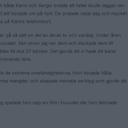
 både Karin och Sergio trodde att fallet skulle läggas ner.
 allt började om på nytt. De pratade varje dag och mycket
la på Karins telefonkort.
var på så sätt en del av deras liv och vardag. Under åren
i huvudet. Sen skrev jag ner dem och skickade dem till
lev till slut 27 böcker. Det gjorde att vi hade ett band
förenande länk.
rots de extrema omständigheterna. Hon började hålla
norma mängder och skapade mentala verktyg som gjorde att
dag spelade hon upp en film i huvudet där hon lämnade