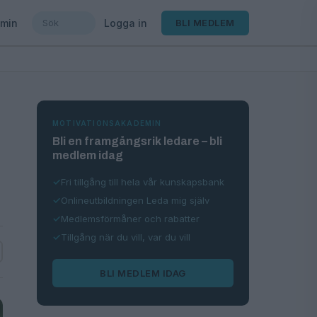
min
Logga in
BLI MEDLEM
MOTIVATIONSAKADEMIN
Bli en framgångsrik ledare – bli
medlem idag
Fri tillgång till hela vår kunskapsbank
Onlineutbildningen Leda mig själv
Medlemsförmåner och rabatter
Tillgång när du vill, var du vill
BLI MEDLEM IDAG