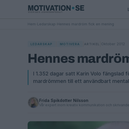
Hem
›
Ledarskap
›
Hennes mardröm fick en mening
|
|
|
Oktober 2012
LEDARSKAP
MOTIVERA
ARTIKEL
Hennes mardröm 
I 1.352 dagar satt Karin Volo fängslad 
mardrömmen till ett användbart mental
Frida Spikdotter Nilsson
Vår expert inom kreativ kommunikation och skrivand