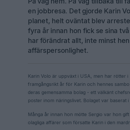
På väg hem. På väg tillbaka till 
en jobbresa. Det gjorde Karin Vol
planet, helt oväntat blev arrest
fyra år innan hon fick se sina t
har förändrat allt, inte minst he
affärspersonlighet.
Karin Volo är uppväxt i USA, men har rötter i S
framgångsrikt år för Karin och hennes sambo 
deras gemensamma bolag - ett välkänt chefsr
poster inom näringslivet. Bolaget var baserat
Många år innan hon mötte Sergio var hon gift
olagliga affärer som försatte Karin i den mard