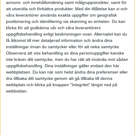
mobbning, vilket ledde till att frågan fördes vidare till
annons- och innehållsmätning samt målgruppsinsikter, samt för
att utveckla och förbättra produkter.
Med din tillåtelse kan vi och
klubbchefen.
våra leverantörer använda exakta uppgifter om geografisk
positionering och identifiering via skanning av enheten. Du kan
”Nu får ni för helvete, jävlar i det, sluta svära!”
klicka för att godkänna vår och våra leverantörers
utropade klubbchefen när han vände sig till
uppgiftsbehandling enligt beskrivningen ovan. Alternativt kan du
ungdomarna.
få åtkomst till mer detaljerad information och ändra dina
inställningar innan du samtycker eller för att neka samtycke.
Observera att viss behandling av dina personuppgifter kanske
Tyvärr resulterade hans utbrott i att ingen tog
inte kräver ditt samtycke, men du har rätt att invända mot sådan
honom på allvar. Klubbchefens trovärdighet
uppgiftsbehandling. Dina inställningar gäller endast den här
försvann, då han inte levde upp till det han
webbplatsen. Du kan när som helst ändra dina preferenser eller
dra tillbaka ditt samtycke genom att gå tillbaka till denna
predikade, åtminstone inte i denna specifika fråga.
webbplats och klicka på knappen "Integritet" längst ned på
Tonåringarna fortsatte sitt beteende, vilket
webbsidan.
resulterade i att flera av dem valde att byta klubb.
För att åstadkomma förändring måste vi vara
föredömen och visa att vi menar allvar.