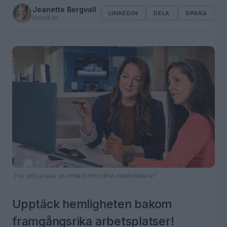
Jeanette Bergvall
LINKEDIN
DELA
SPARA
Krönikör
Hur ofta pratar du enskilt med dina medarbetare?
Upptäck hemligheten bakom
framgångsrika arbetsplatser!