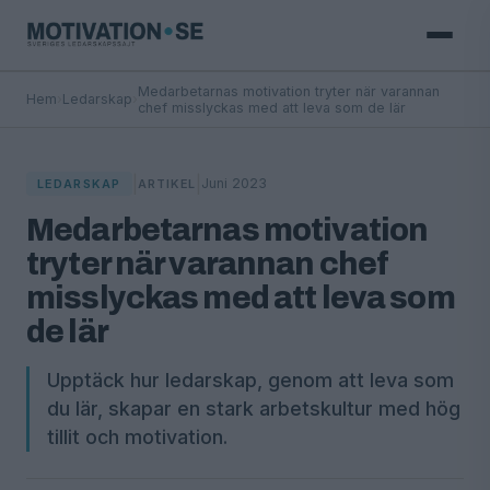
Medarbetarnas motivation tryter när varannan
Hem
›
Ledarskap
›
chef misslyckas med att leva som de lär
|
|
Juni 2023
LEDARSKAP
ARTIKEL
Medarbetarnas motivation
tryter när varannan chef
misslyckas med att leva som
de lär
Upptäck hur ledarskap, genom att leva som
du lär, skapar en stark arbetskultur med hög
tillit och motivation.