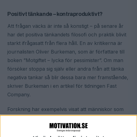
Positivt tänkande – kontraproduktivt?
Att frågan väcks är inte så konstigt – på senare år
har det positiva tänkandets filosofi och praktik blivit
starkt ifrågasatt från flera håll. En av kritikerna är
journalisten Oliver Burkeman, som är författare till
boken ”Motgiftet – lycka för pessimister”. Om man
försöker stoppa sig själv eller andra från att tänka
negativa tankar så blir dessa bara mer framstående,
skriver Burkeman i en artikel för tidningen Fast
Company.
Forskning har exempelvis visat att människor som
har drabbats av sorg, till exempel när en anhörig
har dött, har svårare att återhämta sig om de
anstränger sig för att
inte
sörja. Andra studier har