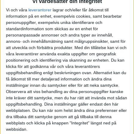
Vi värdesätter din integritet
visat att försökspersoner som blir tillsagda att inte bli
Vi och våra
leverantorer
lagrar och/eller får åtkomst till
alltför ledsna över en dålig nyhet blir
mer
ledsna av
information på en enhet, exempelvis cookies, samt bearbetar
nyheten än andra.
personuppgifter, exempelvis unika identifierare och
standardinformation som skickas av en enhet för
personanpassade annonser och andra typer av innehåll,
Positivt tänkande fungerar alltså inte, om man ska
annons- och innehållsmätning samt målgruppsinsikter, samt för
tro Burkeman. Istället bör man låta de negativa
att utveckla och förbättra produkter.
Med din tillåtelse kan vi och
tankarna komma, men utan att fästa sig vid dem.
våra leverantörer använda exakta uppgifter om geografisk
positionering och identifiering via skanning av enheten. Du kan
Tillåt dig själv att känna dig omotiverad i ditt jobb
klicka för att godkänna vår och våra leverantörers
ibland – och sätt sedan igång och jobba. Det finns
uppgiftsbehandling enligt beskrivningen ovan. Alternativt kan du
ingen lag som säger att allt måste kännas jättebra
få åtkomst till mer detaljerad information och ändra dina
inställningar innan du samtycker eller för att neka samtycke.
hela tiden.
Observera att viss behandling av dina personuppgifter kanske
inte kräver ditt samtycke, men du har rätt att invända mot sådan
Burkeman har naturligtvis en poäng i sina
uppgiftsbehandling. Dina inställningar gäller endast den här
invändningar. Men fördelarna med en i grunden
webbplatsen. Du kan när som helst ändra dina preferenser eller
dra tillbaka ditt samtycke genom att gå tillbaka till denna
positiv atmosfär på arbetsplatsen – utan överdrifter
webbplats och klicka på knappen "Integritet" längst ned på
– har också gott om stöd i forskningen. Att
webbsidan.