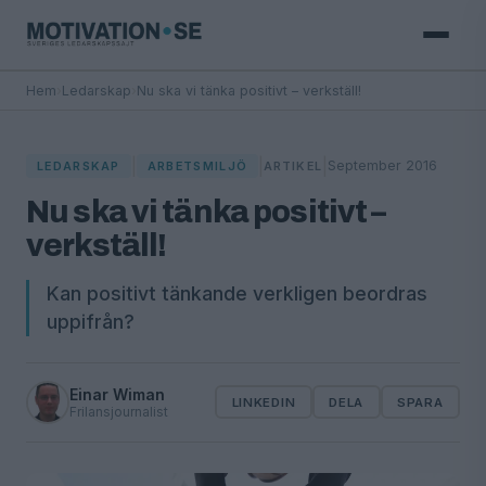
Hem
›
Ledarskap
›
Nu ska vi tänka positivt – verkställ!
|
|
|
September 2016
LEDARSKAP
ARBETSMILJÖ
ARTIKEL
Nu ska vi tänka positivt –
verkställ!
Kan positivt tänkande verkligen beordras
uppifrån?
Einar Wiman
LINKEDIN
DELA
SPARA
Frilansjournalist