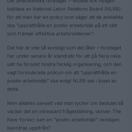
Det amerikanska företaget T-Mobile fick nyligen
bakläxa av National Labor Relations Board (NLRB)
för att man har en policy som säger att de anställda
ska ”upprätthålla en positiv arbetsmiljö på ett sätt
som främjar effektiva arbetsrelationer”.
Det här är inte så konstigt som det låter – företaget
har under senare år klandrats för att på flera olika
sätt ha försökt hindra facklig organisering, och den
vagt formulerade policyn om att ”upprätthålla en
positiv arbetsmiljö” ska enligt NLRB ses i ljuset av
detta.
Men alldeles oavsett vad man tycker om beslutet så
väcker det en intressant frågeställning, skriver The
New Yorker; kan en ”positiv arbetsmiljö” verkligen
beordras uppifrån?