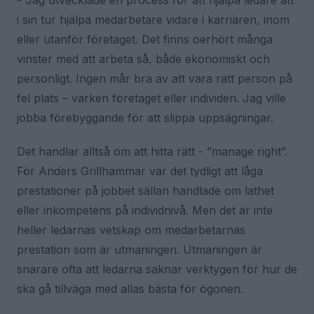
- Jag utvecklade en process för att hjälpa ledare att
i sin tur hjälpa medarbetare vidare i karriären, inom
eller utanför företaget. Det finns oerhört många
vinster med att arbeta så, både ekonomiskt och
personligt. Ingen mår bra av att vara rätt person på
fel plats – varken företaget eller individen. Jag ville
jobba förebyggande för att slippa uppsägningar.
Det handlar alltså om att hitta rätt - ”manage right”.
För Anders Grillhammar var det tydligt att låga
prestationer på jobbet sällan handlade om lathet
eller inkompetens på individnivå. Men det är inte
heller ledarnas vetskap om medarbetarnas
prestation som är utmaningen. Utmaningen är
snarare ofta att ledarna saknar verktygen för hur de
ska gå tillväga med allas bästa för ögonen.