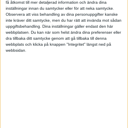
få åtkomst till mer detaljerad information och ändra dina
Anders Grillhammar tog fram en process utifrån de
inställningar innan du samtycker eller för att neka samtycke.
definierade kategorierna och den visade sig fungera
Observera att viss behandling av dina personuppgifter kanske
inte kräver ditt samtycke, men du har rätt att invända mot sådan
effektivt. Genom djupintervjuer med medarbetarna
uppgiftsbehandling. Dina inställningar gäller endast den här
och ledarna görs en grundlig analys av nuläget.
webbplatsen. Du kan när som helst ändra dina preferenser eller
Processen tar sen individen genom ett antal steg för
dra tillbaka ditt samtycke genom att gå tillbaka till denna
webbplats och klicka på knappen "Integritet" längst ned på
att hitta ett bra utgångsläge med nya förutsättningar
webbsidan.
– på samma arbetsplats eller en ny.
- Längs vägen, genom coachning och stöttning
hittar medarbetaren, tillsammans med sin chef, en
ny linje i sina karriärmål och den personliga
utvecklingen. Det finns oerhört många vinster med
processen, både ekonomiskt och personligt. Och
visar det sig att medarbetaren faktiskt skulle må bäst
av att lämna företaget så är det också en vinst.
Ingen mår bra av att vara rätt person på fel plats –