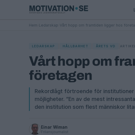
Hem
›
Ledarskap
›
Vårt hopp om framtiden ligger hos föret
|
|
|
LEDARSKAP
HÅLLBARHET
ÅRETS VD
ARTIKE
Vårt hopp om fra
företagen
Rekordlågt förtroende för institution
möjligheter. ”En av de mest intressant
den institution som flest människor lita
Einar Wiman
Frilansjournalist