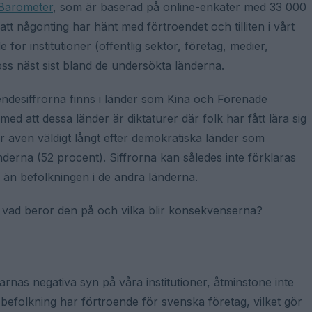
Barometer
, som är baserad på online-enkäter med 33 000
att någonting har hänt med förtroendet och tilliten i vårt
för institutioner (offentlig sektor, företag, medier,
oss näst sist bland de undersökta länderna.
endesiffrorna finns i länder som Kina och Förenade
med att dessa länder är diktaturer där folk har fått lära sig
gger även väldigt långt efter demokratiska länder som
erna (52 procent). Siffrorna kan således inte förklaras
e än befolkningen i de andra länderna.
e, vad beror den på och vilka blir konsekvenserna?
rnas negativa syn på våra institutioner, åtminstone inte
 befolkning har förtroende för svenska företag, vilket gör