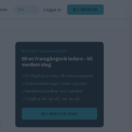
min
Logga in
BLI MEDLEM
MOTIVATIONSAKADEMIN
Bli en framgångsrik ledare – bli
medlem idag
Fri tillgång till hela vår kunskapsbank
Onlineutbildningen Leda mig själv
Medlemsförmåner och rabatter
r
Tillgång när du vill, var du vill
BLI MEDLEM IDAG