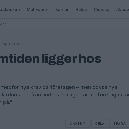
Ledarskap
Motivation
Karriär
Hälsa
Coacha
Akade
agen
|
April 2016
L
mtiden ligger hos
er medför nya krav på företagen – men också nya
a lärdomarna från undersökningen är att företag nu ä
r på.”
LINKEDIN
DELA
SPARA