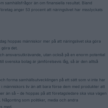
 om samhällsfrågor än om finansiella resultat. Bland
öretag anger 53 procent att näringslivet har misslyckats
 idag hoppas människor mer på att näringslivet ska göra
a göra det.
 och ansvarsutkrävande, utan också på en enorm potential
till svenska bolag är jämförelsevis låg, så är den alltså
 och forma samhällsutvecklingen på ett sätt som vi inte har
oll i människors liv än att bara förse dem med produkter att
än så – de hoppas på att företagsledare ska visa vägen
e. Någonting som politiker, media och andra
ts med.