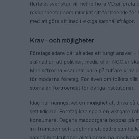
flertalet svenskar vill hellre höra VD:ar prata
respondenter som minskat sitt förtroende för f
med att göra skillnad i viktiga samhällsfrågor.
Krav – och möjligheter
Företagsledare bär således ett tungt ansvar –
skillnad än att politiker, media eller NGO:er sk
Men siffrorna visar inte bara på tuffare krav
för moderna företag. För även om folkets tillit 
större än förtroendet för övriga institutioner.
Idag har näringslivet en möjlighet att driva på
sett tidigare. Företag kan spela en viktigare r
konsumera. Dagens medborgare hoppas på mer 
in i framtiden och uppfinna ett bättre samhäll
samhällsinstitutioner alltså anses ha misslycka