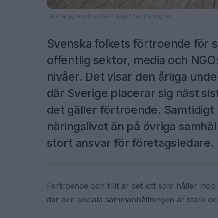
Vårt hopp om framtiden ligger hos företagen
Svenska folkets förtroende för s
offentlig sektor, media och NGO:
nivåer. Det visar den årliga un
där Sverige placerar sig näst sis
det gäller förtroende. Samtidigt ha
näringslivet än på övriga samhäll
stort ansvar för företagsledare.
Förtroende och tillit är det kitt som håller ihop
där den sociala sammanhållningen är stark och 