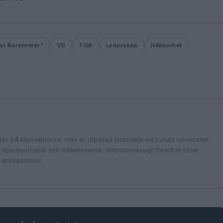
st Barometer”
VD
Tillit
Ledarskap
Hållbarhet
er på Motivation.se. Han är utbildad journalist vid Lunds universitet
portjournalist och Italiensvensk. Fotbollsmässigt föredrar Einar
ch primadonnor.