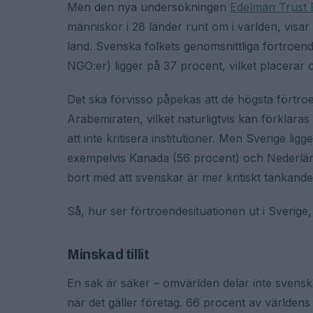
Men den nya undersökningen
Edelman Trust 
människor i 28 länder runt om i världen, visar 
land. Svenska folkets genomsnittliga förtroende 
NGO:er) ligger på 37 procent, vilket placerar 
Det ska förvisso påpekas att de högsta förtro
Arabemiraten, vilket naturligtvis kan förklaras 
att inte kritisera institutioner. Men Sverige li
exempelvis Kanada (56 procent) och Nederländ
bort med att svenskar är mer kritiskt tänkand
Så, hur ser förtroendesituationen ut i Sverig
Minskad tillit
En sak är säker – omvärlden delar inte svenska
när det gäller företag. 66 procent av världens