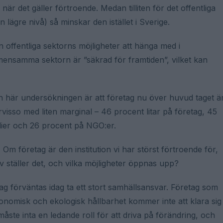
 när det gäller förtroende. Medan tilliten för det offentliga
 lägre nivå) så minskar den istället i Sverige.
n offentliga sektorns möjligheter att hänga med i
mensamma sektorn är ”säkrad för framtiden”, vilket kan
n här undersökningen är att företag nu över huvud taget ä
örvisso med liten marginal – 46 procent litar på företag, 45
dier och 26 procent på NGO:er.
 Om företag är den institution vi har störst förtroende för,
v ställer det, och vilka möjligheter öppnas upp?
ag förväntas idag ta ett stort samhällsansvar. Företag som
konomisk och ekologisk hållbarhet kommer inte att klara sig
måste inta en ledande roll för att driva på förändring, och