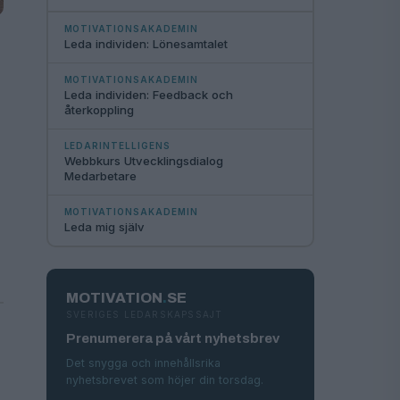
MOTIVATIONSAKADEMIN
Leda individen: Lönesamtalet
MOTIVATIONSAKADEMIN
Leda individen: Feedback och
återkoppling
LEDARINTELLIGENS
Webbkurs Utvecklingsdialog
Medarbetare
MOTIVATIONSAKADEMIN
Leda mig själv
MOTIVATION
.
SE
SVERIGES LEDARSKAPSSAJT
Prenumerera på vårt nyhetsbrev
Det snygga och innehållsrika
nyhetsbrevet som höjer din torsdag.