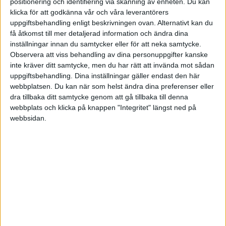
positionering och identifiering via skanning av enheten. Du kan
empati en stor inverkan, visar undersökningen.
klicka för att godkänna vår och våra leverantörers
uppgiftsbehandling enligt beskrivningen ovan. Alternativt kan du
Medarbetare som känner att chefen är empatisk är
få åtkomst till mer detaljerad information och ändra dina
mer engagerade i sitt arbete.
inställningar innan du samtycker eller för att neka samtycke.
Observera att viss behandling av dina personuppgifter kanske
Dessutom tycks ledarens empati spela en stor roll
inte kräver ditt samtycke, men du har rätt att invända mot sådan
uppgiftsbehandling. Dina inställningar gäller endast den här
om man vill försäkra sig om att kompetenta
webbplatsen. Du kan när som helst ändra dina preferenser eller
medarbetare ska vilja stanna i företaget. Studien
dra tillbaka ditt samtycke genom att gå tillbaka till denna
visar till exempel att färgade kvinnor är betydligt
webbplats och klicka på knappen "Integritet" längst ned på
webbsidan.
mindre benägna att vilja lämna ett företag om de
upplever att chefer och ledare i organisationen är
empatiska och har förståelse för och kunskap om
deras livssituation.
Catalysts studie visar också att empatiska chefer är
bättre på inkludering och att de är bättre på att
stödja en god balans mellan arbete och fritid.