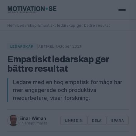
Hem
›
Ledarskap
›
Empatiskt ledarskap ger bättre resultat
|
|
Oktober 2021
LEDARSKAP
ARTIKEL
Empatiskt ledarskap ger
bättre resultat
Ledare med en hög empatisk förmåga har
mer engagerade och produktiva
medarbetare, visar forskning.
Einar Wiman
LINKEDIN
DELA
SPARA
Frilansjournalist