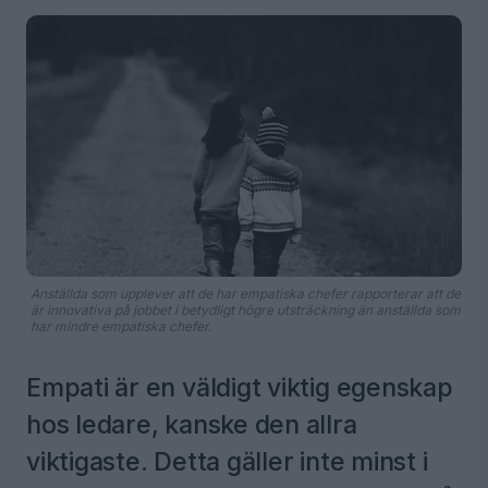
Anställda som upplever att de har empatiska chefer rapporterar att de
är innovativa på jobbet i betydligt högre utsträckning än anställda som
har mindre empatiska chefer.
Empati är en väldigt viktig egenskap
hos ledare, kanske den allra
viktigaste. Detta gäller inte minst i