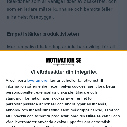
Reaktioner som är vanliga i tider av osäkerhet, och
som en ledare måste kunna se och bemöta (eller
allra helst förebygga).
Empati stärker produktiviteten
Men empatiskt ledarskap är inte bara viktigt för att
förebygga ohälsa, skriver Forbes.
Ny forskning från
Catalyst
visar att empati också har en rad andra
positiva effekter. Empati är en viktig kraft för att
Vi värdesätter din integritet
stärka produktiviteten, innovationen och
Vi och våra
leverantorer
lagrar och/eller får åtkomst till
engagemanget på en arbetsplats. Anställda som
information på en enhet, exempelvis cookies, samt bearbetar
personuppgifter, exempelvis unika identifierare och
upplever att de har empatiska chefer rapporterar till
standardinformation som skickas av en enhet för
exempel att de är innovativa på jobbet i betydligt
personanpassade annonser och andra typer av innehåll,
högre utsträckning (61 procent) än anställda som
annons- och innehållsmätning samt målgruppsinsikter, samt för
att utveckla och förbättra produkter.
Med din tillåtelse kan vi och
har mindre empatiska chefer (13 procent). Även när
våra leverantörer använda exakta uppgifter om geografisk
det gäller känslan av engagemang så har ledarens