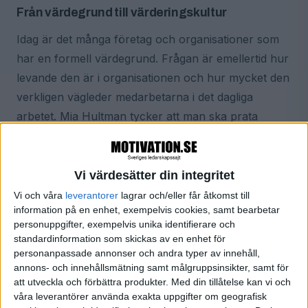
Från värdegrund till värderingskultur
Idag är det många företag och organisationer som
har en formell värdegrund. Frågan är emellertid hur
levande den är i organisationen och hur mycket den
verkligen vägleder medarbetarna i det dagliga
arbetet. Mia Hultman tycker att man ska prata
mindre om värdegrund och mer om
värderingskultur.
Vi värdesätter din integritet
– Det är viktigt vilka ord vi använder. Begreppet
Vi och våra
leverantorer
lagrar och/eller får åtkomst till
värdegrund används på olika sätt och är väldigt
information på en enhet, exempelvis cookies, samt bearbetar
personuppgifter, exempelvis unika identifierare och
brett. Värderingskultur handlar om att värderingarna
standardinformation som skickas av en enhet för
ska vara levande i allt man gör. Då kan man fatta
personanpassade annonser och andra typer av innehåll,
beslut utifrån dessa värderingar, och låta dem vara
annons- och innehållsmätning samt målgruppsinsikter, samt för
att utveckla och förbättra produkter.
Med din tillåtelse kan vi och
vägledande i allt agerande på arbetsplatsen, säger
våra leverantörer använda exakta uppgifter om geografisk
Mia Hultman.