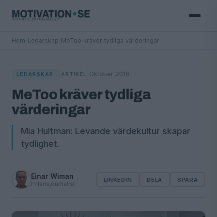
Hem
›
Ledarskap
›
MeToo kräver tydliga värderingar
|
|
Oktober 2018
LEDARSKAP
ARTIKEL
MeToo kräver tydliga
värderingar
Mia Hultman: Levande värdekultur skapar
tydlighet.
Einar Wiman
LINKEDIN
DELA
SPARA
Frilansjournalist