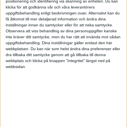
positionering och identifiering via skanning av enheten. Du kan
klicka för att godkänna vår och våra leverantörers
För att kunna skapa en levande värderingskultur
uppgiftsbehandling enligt beskrivningen ovan. Alternativt kan du
få åtkomst till mer detaljerad information och ändra dina
måste man prata om värderingar, vad de betyder
inställningar innan du samtycker eller för att neka samtycke.
och hur de ska förstås och tolkas, menar hon.
Observera att viss behandling av dina personuppgifter kanske
inte kräver ditt samtycke, men du har rätt att invända mot sådan
– Ta till exempel en värdering som
ärlighet.
Vad
uppgiftsbehandling. Dina inställningar gäller endast den här
betyder det? Ett sådant värdeord kommer bara att
webbplatsen. Du kan när som helst ändra dina preferenser eller
dra tillbaka ditt samtycke genom att gå tillbaka till denna
leva i organisationen om vi som medarbetare och
webbplats och klicka på knappen "Integritet" längst ned på
chefer först sitter ner och pratar om vad det
webbsidan.
verkligen betyder. Vi måste ha modet och viljan och
ta oss tiden att beskriva värdeorden i beteenden,
som jag som medarbetare och ledare kan agera
utifrån. Det är först då vi kan agera och ha ett
konsekvens-agerande, säger hon, och fortsätter:
– Det är viktigt att man formar kulturen tillsammans
utifrån samtal och diskussioner om värderingar och