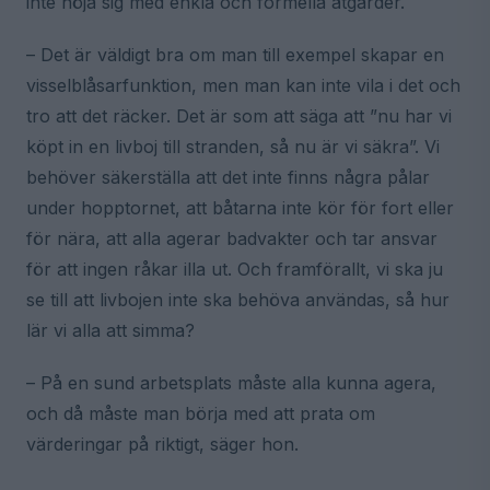
inte nöja sig med enkla och formella åtgärder.
– Det är väldigt bra om man till exempel skapar en
visselblåsarfunktion, men man kan inte vila i det och
tro att det räcker. Det är som att säga att ”nu har vi
köpt in en livboj till stranden, så nu är vi säkra”. Vi
behöver säkerställa att det inte finns några pålar
under hopptornet, att båtarna inte kör för fort eller
för nära, att alla agerar badvakter och tar ansvar
för att ingen råkar illa ut. Och framförallt, vi ska ju
se till att livbojen inte ska behöva användas, så hur
lär vi alla att simma?
– På en sund arbetsplats måste alla kunna agera,
och då måste man börja med att prata om
värderingar på riktigt, säger hon.