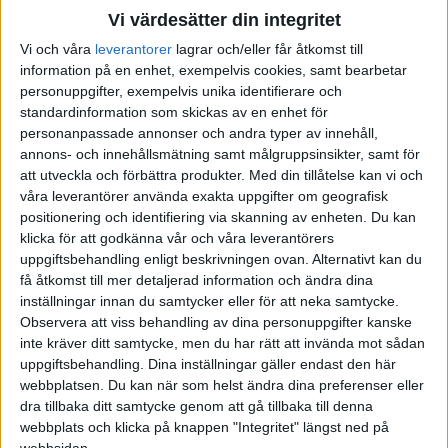
Vi värdesätter din integritet
betydligt dystrare bild av arbetslivet i
Vi och våra
leverantorer
lagrar och/eller får åtkomst till
Göteborgsregionen. Västsvenskarna beskriver sin
information på en enhet, exempelvis cookies, samt bearbetar
arbetsplats som präglad av kostnadsjakt och
personuppgifter, exempelvis unika identifierare och
kortsiktighet. Deras tio i topp-lista innehåller totalt
standardinformation som skickas av en enhet för
personanpassade annonser och andra typer av innehåll,
fem potentiellt begränsande värderingar, däribland
annons- och innehållsmätning samt målgruppsinsikter, samt för
långa arbetstider, hierarki och "håller på
att utveckla och förbättra produkter.
Med din tillåtelse kan vi och
information". Stockholmslistan innehåller endast två
våra leverantörer använda exakta uppgifter om geografisk
positionering och identifiering via skanning av enheten. Du kan
potentiellt begränsande värdeord: kostnadsjakt och
klicka för att godkänna vår och våra leverantörers
hierarki.
uppgiftsbehandling enligt beskrivningen ovan. Alternativt kan du
få åtkomst till mer detaljerad information och ändra dina
inställningar innan du samtycker eller för att neka samtycke.
Byråkrati och förvirring i offentlig sektor
Observera att viss behandling av dina personuppgifter kanske
inte kräver ditt samtycke, men du har rätt att invända mot sådan
Studien visar också att det finns stora
uppgiftsbehandling. Dina inställningar gäller endast den här
värderingsskillnader mellan privat och offentlig
webbplatsen. Du kan när som helst ändra dina preferenser eller
sektor. Den sistnämnda sägs präglas av potentiellt
dra tillbaka ditt samtycke genom att gå tillbaka till denna
webbplats och klicka på knappen "Integritet" längst ned på
begränsande värderingar som byråkrati,