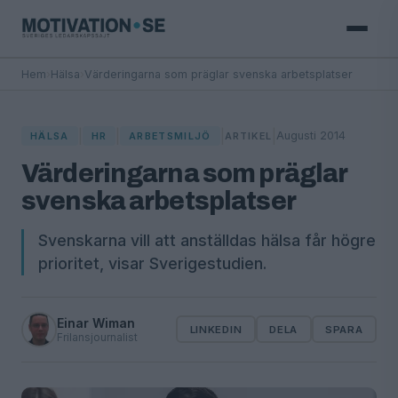
Hem
›
Hälsa
›
Värderingarna som präglar svenska arbetsplatser
|
|
|
|
Augusti 2014
HÄLSA
HR
ARBETSMILJÖ
ARTIKEL
Värderingarna som präglar
svenska arbetsplatser
Svenskarna vill att anställdas hälsa får högre
prioritet, visar Sverigestudien.
Einar Wiman
LINKEDIN
DELA
SPARA
Frilansjournalist