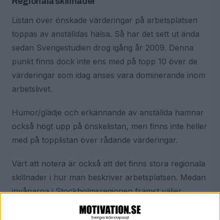
Regionala skillnader
Listan över önskade värderingar på arbetsplatsen
toppas av anställdas hälsa. Så har det sett ut ända
sedan Sverigestudien drog igång år 2009. Denna
punkt finns dock inte ens med på topp 10 över de
värderingar som idag anses vara dominerande inom
arbetslivet.
Humor/glädje och erkännande av anställda hamnar
också högt upp på önskelistan, men finns inte heller
med på topplistan över rådande värderingar.
Värt att notera är också att det finns stora regionala
skillnader i hur man beskriver arbetsplatsen. Medan
invånarna i Stockholmsregionen främst väljer
positiva värdeord som lagarbete och engagemang
för att beskriva sin arbetsplats, framkommer en