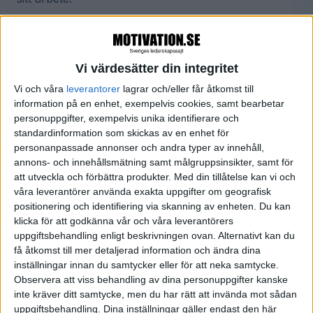
Daniel Lundqvist menar att stödpersoner kan vara
ett sätt att hjälpa chefer att hantera de yrkesmässiga
Vi värdesätter din integritet
och personliga utmaningar de stöter på i jobbet. Det
Vi och våra
leverantorer
lagrar och/eller får åtkomst till
kan då behövas en intern och en extern
information på en enhet, exempelvis cookies, samt bearbetar
stödperson. Den interna stödpersonen kan ge
personuppgifter, exempelvis unika identifierare och
chefen legitimitet i sin roll som ledare i
standardinformation som skickas av en enhet för
personanpassade annonser och andra typer av innehåll,
verksamheten. Det externa stödet kan mera ses
annons- och innehållsmätning samt målgruppsinsikter, samt för
som ett personligt stöd för att avlasta chefen rent
att utveckla och förbättra produkter.
Med din tillåtelse kan vi och
psykiskt.
våra leverantörer använda exakta uppgifter om geografisk
positionering och identifiering via skanning av enheten. Du kan
- Att söka och få stöd är normalt och något som
klicka för att godkänna vår och våra leverantörers
uppgiftsbehandling enligt beskrivningen ovan. Alternativt kan du
alla chefer behöver. Mentorskap och stödjande
få åtkomst till mer detaljerad information och ändra dina
nätverk är exempel på vad chefer bör erbjudas och
inställningar innan du samtycker eller för att neka samtycke.
som kan påverka deras hälsa och ledarskap positivt,
Observera att viss behandling av dina personuppgifter kanske
inte kräver ditt samtycke, men du har rätt att invända mot sådan
säger Daniel Lundqvist i ett pressmeddelande från
uppgiftsbehandling. Dina inställningar gäller endast den här