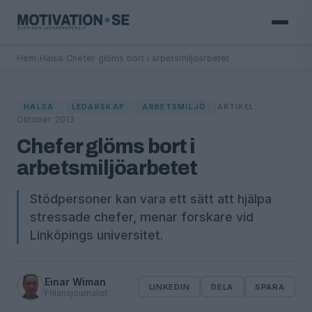
Hem
›
Hälsa
›
Chefer glöms bort i arbetsmiljöarbetet
|
|
|
|
HÄLSA
LEDARSKAP
ARBETSMILJÖ
ARTIKEL
Oktober 2013
Chefer glöms bort i
arbetsmiljöarbetet
Stödpersoner kan vara ett sätt att hjälpa
stressade chefer, menar forskare vid
Linköpings universitet.
Einar Wiman
LINKEDIN
DELA
SPARA
Frilansjournalist