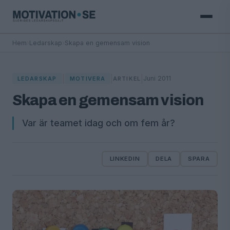
Hem
›
Ledarskap
›
Skapa en gemensam vision
|
|
|
Juni 2011
LEDARSKAP
MOTIVERA
ARTIKEL
Skapa en gemensam vision
Var är teamet idag och om fem år?
LINKEDIN
DELA
SPARA