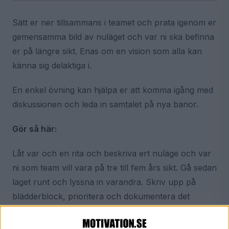
Sätt er ner tillsammans i teamet och prata igenom er
gemensamma bild av nuläget och var ni ska befinna
er på längre sikt. Enas om en vision som alla kan
känna sig delaktiga i.
En enkel övning kan hjälpa er att komma igång med
diskussionen och leda in samtalet på nya banor.
Gör så här:
Låt var och en rita och beskriva ert nuläge och var
ni som team vill vara på tre till fem års sikt. Gå sedan
laget runt och lyssna in varandra. Skriv upp på
blädderblock, prioritera och dokumentera det
viktigaste ni kommer fram till så att det är möjligt att
följa upp och utvärdera längst vägen.