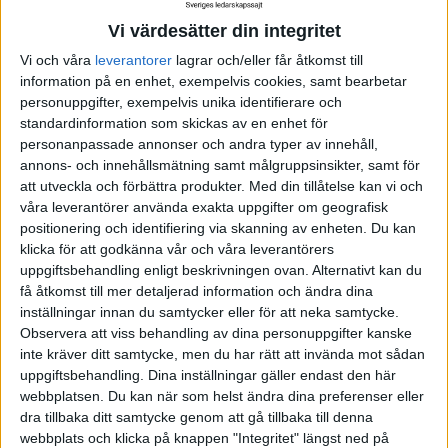
Vi värdesätter din integritet
Ha dokumentet framme och återkom till det i
Vi och våra
leverantorer
lagrar och/eller får åtkomst till
vardagen. Vad var det vi sa om vår vision? Håller vi
information på en enhet, exempelvis cookies, samt bearbetar
den kursen om vi fattar det här beslutet? Jobbar vi
personuppgifter, exempelvis unika identifierare och
verkligen i rätt riktning eller måste vi omvärdera?
standardinformation som skickas av en enhet för
personanpassade annonser och andra typer av innehåll,
annons- och innehållsmätning samt målgruppsinsikter, samt för
Stäm regelbundet av de steg som tas med hela
att utveckla och förbättra produkter.
Med din tillåtelse kan vi och
teamet, så att alla känner sig delaktiga.
våra leverantörer använda exakta uppgifter om geografisk
positionering och identifiering via skanning av enheten. Du kan
Låt visionen vara levande och något ni alla enas
klicka för att godkänna vår och våra leverantörers
uppgiftsbehandling enligt beskrivningen ovan. Alternativt kan du
kring i ert arbete framåt.
få åtkomst till mer detaljerad information och ändra dina
inställningar innan du samtycker eller för att neka samtycke.
Observera att viss behandling av dina personuppgifter kanske
inte kräver ditt samtycke, men du har rätt att invända mot sådan
Ledarskap
Motivationstips
Vision
Motivera
uppgiftsbehandling. Dina inställningar gäller endast den här
webbplatsen. Du kan när som helst ändra dina preferenser eller
Motivation
dra tillbaka ditt samtycke genom att gå tillbaka till denna
webbplats och klicka på knappen "Integritet" längst ned på