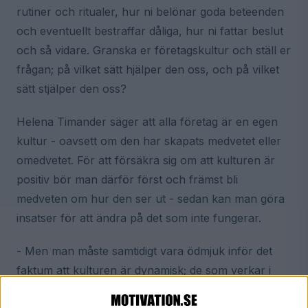
rutiner och ritualer, hur ni belönar goda beteenden
och eventuellt bestraffar dåliga, hur ni fattar beslut
och så vidare. Granska er företagskultur och ställ er
frågan; på vilket sätt hjälper den oss, och på vilket
sätt stjälper den oss?
Helena Timander säger att alla företag är en egen
kultur - oavsett om den har skapats medvetet eller
omedvetet. För att försäkra sig om att kulturen är
positiv bör man därför först och främst bli
medveten om hur den ser ut - sedan kan man göra
insatser för att ändra på det som inte fungerar.
- Men man måste samtidigt vara ödmjuk inför det
faktum att kulturen är dynamisk; de som verkar i
kulturen är med och skapar den hela tiden. Man kan