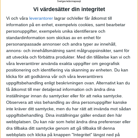
inte bara komma och servera en ny kultur från en
dag till en annan, säger Helena Timander.
Vi värdesätter din integritet
Vi och våra
leverantorer
lagrar och/eller får åtkomst till
information på en enhet, exempelvis cookies, samt bearbetar
Kulturbyggande aktiviteter
personuppgifter, exempelvis unika identifierare och
standardinformation som skickas av en enhet för
En god företagskultur kan inte skapas en gång för
personanpassade annonser och andra typer av innehåll,
alla, utan måste skapas varje dag.
annons- och innehållsmätning samt målgruppsinsikter, samt för
att utveckla och förbättra produkter.
Med din tillåtelse kan vi och
- Alla aktiviteter och processer som är
våra leverantörer använda exakta uppgifter om geografisk
positionering och identifiering via skanning av enheten. Du kan
återkommande är kulturbyggande, förklarar hon,
klicka för att godkänna vår och våra leverantörers
och understryker att det måste finnas forum för
uppgiftsbehandling enligt beskrivningen ovan. Alternativt kan du
gränsöverskridande diskussioner om beteenden och
få åtkomst till mer detaljerad information och ändra dina
inställningar innan du samtycker eller för att neka samtycke.
värderingar.
Observera att viss behandling av dina personuppgifter kanske
inte kräver ditt samtycke, men du har rätt att invända mot sådan
Att återkommande aktiviteter är kulturbyggande
uppgiftsbehandling. Dina inställningar gäller endast den här
innebär också att företagskulturen är väldigt viktig
webbplatsen. Du kan när som helst ändra dina preferenser eller
dra tillbaka ditt samtycke genom att gå tillbaka till denna
för prestationen. Genom att skapa en kultur där
webbplats och klicka på knappen "Integritet" längst ned på