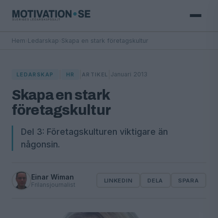
Hem
›
Ledarskap
›
Skapa en stark företagskultur
|
|
|
Januari 2013
LEDARSKAP
HR
ARTIKEL
Skapa en stark
företagskultur
Del 3: Företagskulturen viktigare än
någonsin.
Einar Wiman
LINKEDIN
DELA
SPARA
Frilansjournalist