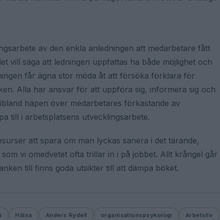
klingsarbete av den enkla anledningen att medarbetare fått
det vill säga att ledningen uppfattas ha både möjlighet och
dningen får ägna stor möda åt att försöka förklara för
acken. Alla har ansvar för att uppföra sig, informera sig och
an ibland häpen över medarbetares förkastande av
a till i arbetsplatsens utvecklingsarbete.
esurser att spara om man lyckas sanera i det tärande,
m vi omedvetet ofta trillar in i på jobbet. Allt krångel går
manken till finns goda utsikter till att dämpa böket.
ö
Hälsa
Anders Rydell
organisationspsykologi
Arbetsliv