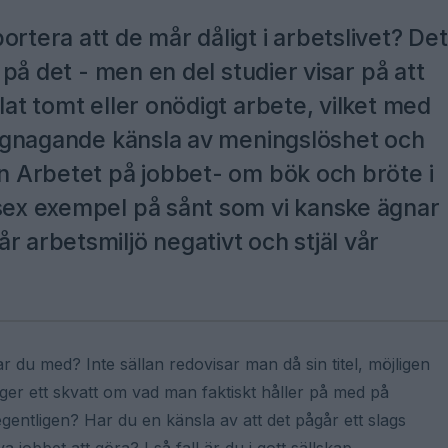
rtera att de mår dåligt i arbetslivet? Det
r på det - men en del studier visar på att
lat tomt eller onödigt arbete, vilket med
en gnagande känsla av meningslöshet och
en Arbetet på jobbet- om bök och bröte i
 sex exempel på sånt som vi kanske ägnar
r arbetsmiljö negativt och stjäl vår
 du med? Inte sällan redovisar man då sin titel, möjligen
äger ett skvatt om vad man faktiskt håller på med på
egentligen? Har du en känsla av att det pågår ett slags