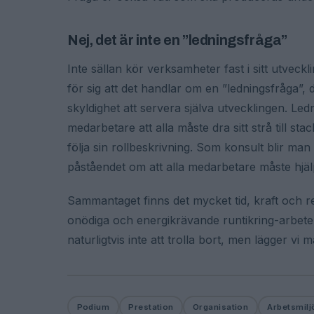
Nej, det är inte en ”ledningsfråga”
Inte sällan kör verksamheter fast i sitt utvec
för sig att det handlar om en ”ledningsfråga”, 
skyldighet att servera själva utvecklingen. Le
medarbetare att alla måste dra sitt strå till st
följa sin rollbeskrivning. Som konsult blir m
påståendet om att alla medarbetare måste hjälp
Sammantaget finns det mycket tid, kraft och r
onödiga och energikrävande runtikring-arbete so
naturligtvis inte att trolla bort, men lägger vi 
Podium
Prestation
Organisation
Arbetsmilj