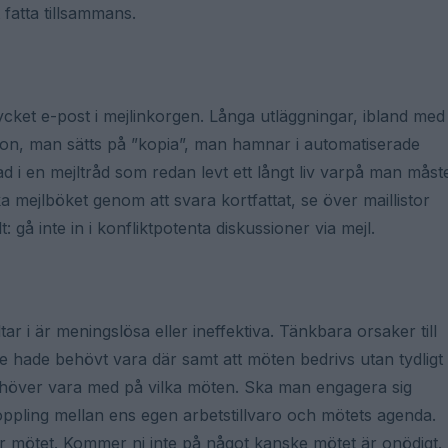
 fatta tillsammans.
mycket e-post i mejlinkorgen. Långa utläggningar, ibland med
 ton, man sätts på ”kopia”, man hamnar i automatiserade
ad i en mejltråd som redan levt ett långt liv varpå man måst
ka mejlböket genom att svara kortfattat, se över maillistor
t: gå inte in i konfliktpotenta diskussioner via mejl.
r i är meningslösa eller ineffektiva. Tänkbara orsaker till
inte hade behövt vara där samt att möten bedrivs utan tydligt
ehöver vara med på vilka möten. Ska man engagera sig
oppling mellan ens egen arbetstillvaro och mötets agenda.
 mötet. Kommer ni inte på något kanske mötet är onödigt.