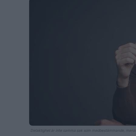
Delaktighet är inte samma sak som medbestämmande, menar 