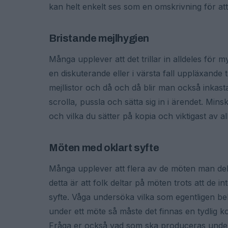
kan helt enkelt ses som en omskrivning för att
Bristande mejlhygien
Många upplever att det trillar in alldeles för 
en diskuterande eller i värsta fall uppläxande
mejllistor och då och då blir man också inkast
scrolla, pussla och sätta sig in i ärendet. Mins
och vilka du sätter på kopia och viktigast av all
Möten med oklart syfte
Många upplever att flera av de möten man delta
detta är att folk deltar på möten trots att de 
syfte. Våga undersöka vilka som egentligen b
under ett möte så måste det finnas en tydlig k
Fråga er också vad som ska produceras under