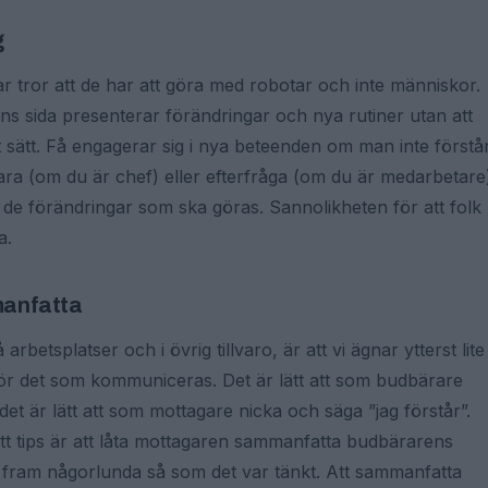
g
r tror att de har att göra med robotar och inte människor.
ns sida presenterar förändringar och nya rutiner utan att
 sätt. Få engagerar sig i nya beteenden om man inte förstå
ara (om du är chef) eller efterfråga (om du är medarbetare
 de förändringar som ska göras. Sannolikheten för att folk
a.
mmanfatta
betsplatser och i övrig tillvaro, är att vi ägnar ytterst lite
 för det som kommuniceras. Det är lätt att som budbärare
et är lätt att som mottagare nicka och säga ”jag förstår”.
 Ett tips är att låta mottagaren sammanfatta budbärarens
tt fram någorlunda så som det var tänkt. Att sammanfatta