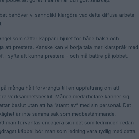
a jobbet att göra? I så fall är du i gott sällskap.
et behöver vi sannolikt klargöra vad detta diffusa arbete
t.
ångel som sätter käppar i hjulet för både hälsa och
a att prestera. Kanske kan vi börja tala mer klarspråk med
, i syfte att kunna prestera - och må bättre på jobbet.
på många håll förvrängts till en uppfattning om att
ora verksamhetsbeslut. Många medarbetare känner sig
ttar beslut utan att ha ”stämt av” med sin personal. Det
aktighet är inte samma sak som medbestämmande.
et att man förväntas engagera sig i det som ledningen redan
gdraget käbbel bör man som ledning vara tydlig med detta.