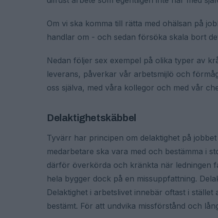
diffust arbete som egentligen inte har med själv
Om vi ska komma till rätta med ohälsan på jobb
handlar om - och sedan försöka skala bort de
Nedan följer sex exempel på olika typer av kr
leverans, påverkar vår arbetsmijlö och förmåg
oss själva, med våra kollegor och med vår chef
Delaktighetskäbbel
Tyvärr har principen om delaktighet på jobbet 
medarbetare ska vara med och bestämma i st
därför överkörda och kränkta när ledningen fa
hela bygger dock på en missuppfattning. Del
Delaktighet i arbetslivet innebär oftast i ställ
bestämt. För att undvika missförstånd och lån