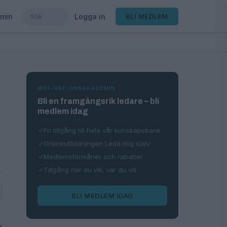
min
Logga in
BLI MEDLEM
MOTIVATIONSAKADEMIN
Bli en framgångsrik ledare – bli
medlem idag
Fri tillgång till hela vår kunskapsbank
Onlineutbildningen Leda mig själv
Medlemsförmåner och rabatter
Tillgång när du vill, var du vill
BLI MEDLEM IDAG