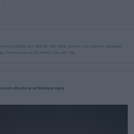
t
meningsutbyte och debatt. Här delar gäster och experter analyser
p. Intresserad av att bidra?
Läs mer här
.
rna som uttrycks är skribentens egna.