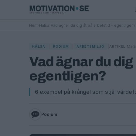
Hem
›
Hälsa
›
Vad ägnar du dig åt på arbetstid - egentligen?
|
|
|
|
Mars
HÄLSA
PODIUM
ARBETSMILJÖ
ARTIKEL
Vad ägnar du dig 
egentligen?
6 exempel på krångel som stjäl värdeful
Podium