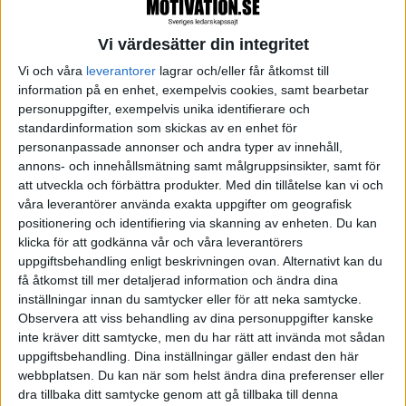
sina egna och andras känslor, får medarbetare som
upplever större trygghet och engagemang. En
Vi värdesätter din integritet
annan studie (2025) betonar att
organisatoriskt
Vi och våra
leverantorer
lagrar och/eller får åtkomst till
stöd
är avgörande: om arbetsgivaren upplevs som
information på en enhet, exempelvis cookies, samt bearbetar
förstående och lyhörd minskar de negativa
personuppgifter, exempelvis unika identifierare och
standardinformation som skickas av en enhet för
effekterna av att behöva ”hålla masken” på jobbet.
personanpassade annonser och andra typer av innehåll,
annons- och innehållsmätning samt målgruppsinsikter, samt för
Att skapa en miljö där människor inte behöver fejka
att utveckla och förbättra produkter.
Med din tillåtelse kan vi och
kräver därför mer än vänliga ord. Det handlar om
våra leverantörer använda exakta uppgifter om geografisk
positionering och identifiering via skanning av enheten. Du kan
hur vi rekryterar, leder och pratar med varandra.
klicka för att godkänna vår och våra leverantörers
uppgiftsbehandling enligt beskrivningen ovan. Alternativt kan du
få åtkomst till mer detaljerad information och ändra dina
Rekrytera med känsla – inte bara kompetens
inställningar innan du samtycker eller för att neka samtycke.
När rekryteringar misslyckas handlar det sällan om
Observera att viss behandling av dina personuppgifter kanske
inte kräver ditt samtycke, men du har rätt att invända mot sådan
brist på kunskap. En tidigare studie från Leadership
uppgiftsbehandling. Dina inställningar gäller endast den här
IQ visade att
89 procent av felrekryteringarna
webbplatsen. Du kan när som helst ändra dina preferenser eller
berodde på attityd
, inte på teknisk kompetens.
dra tillbaka ditt samtycke genom att gå tillbaka till denna