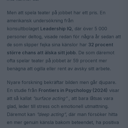
Men att spela teater på jobbet har ett pris. En
amerikansk undersökning från
konsultbolaget
Leadership IQ
, där över 5 000
personer deltog, visade redan för några år sedan att
de som slipper fejka sina känslor har
32 procent
större chans att älska sitt jobb
. De som däremot
ofta spelar teater på jobbet är 59 procent mer
benägna att ogilla eller rent av avsky sitt arbete.
Nyare forskning bekräftar bilden men går djupare.
En studie från
Frontiers in Psychology (2024)
visar
att så kallat
”surface acting”
, att bara låtsas vara
glad, leder till stress och emotionell utmattning.
Däremot kan
”deep acting”
, där man försöker hitta
en mer genuin känsla bakom beteendet, ha positiva