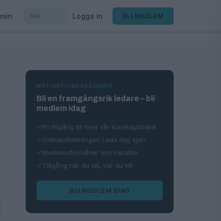
min
Logga in
BLI MEDLEM
MOTIVATIONSAKADEMIN
Bli en framgångsrik ledare – bli
medlem idag
Fri tillgång till hela vår kunskapsbank
Onlineutbildningen Leda mig själv
Medlemsförmåner och rabatter
Tillgång när du vill, var du vill
BLI MEDLEM IDAG