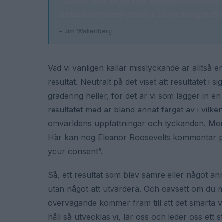
"Varför inte se på risk med definitionen
åstadkomma en positiv utveckling och p
– Jim Wallenberg
Vad vi vanligen kallar misslyckande är alltså en
resultat. Neutralt på det viset att resultatet i s
gradering heller, för det är vi som lägger in e
resultatet med är bland annat färgat av i vilk
omvärldens uppfattningar och tyckanden. Men de
Här kan nog Eleanor Roosevelts kommentar pe
your consent”.
Så, ett resultat som blev sämre eller något anna
utan något att utvärdera. Och oavsett om du m
övervägande kommer fram till att det smarta vale
håll så utvecklas vi, lär oss och leder oss ett 