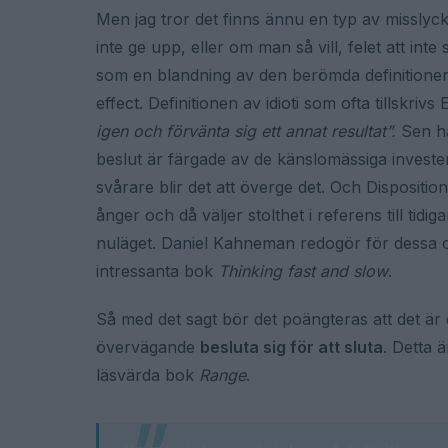
Men jag tror det finns ännu en typ av misslyc
inte ge upp, eller om man så vill, felet att inte
som en blandning av den berömda definitionen 
effect. Definitionen av idioti som ofta tillskriv
igen och förvänta sig ett annat resultat”.
Sen ha
beslut är färgade av de känslomässiga invester
svårare blir det att överge det. Och Dispositio
ånger och då väljer stolthet i referens till tidiga
nuläget. Daniel Kahneman redogör för dessa 
intressanta bok
Thinking fast and slow
.
Så med det sagt bör det poängteras att det är 
övervägande
besluta sig för att sluta
. Detta 
läsvärda bok
Range
.