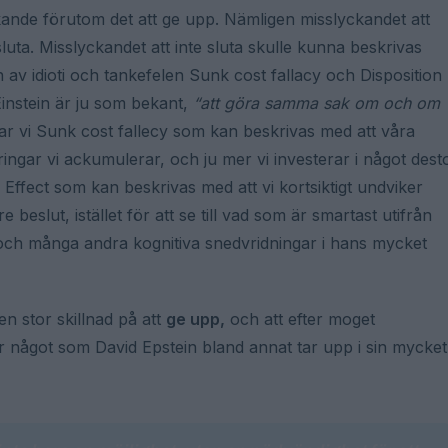
kande förutom det att ge upp. Nämligen misslyckandet att
 sluta. Misslyckandet att inte sluta skulle kunna beskrivas
av idioti och tankefelen Sunk cost fallacy och Disposition
s Einstein är ju som bekant,
“att göra samma sak om och om
r vi Sunk cost fallecy som kan beskrivas med att våra
ingar vi ackumulerar, och ju mer vi investerar i något dest
n Effect som kan beskrivas med att vi kortsiktigt undviker
re beslut, istället för att se till vad som är smartast utifrån
och många andra kognitiva snedvridningar i hans mycket
en stor skillnad på att
ge upp,
och att efter moget
är något som David Epstein bland annat tar upp i sin mycket