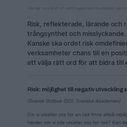
Kan det vara så att ett riskfritt agerande inte undviker, utan 
Risk, reflekterade, lärande och r
trångsynthet och misslyckande. V
Kanske ska ordet risk omdefinie
verksamheter chans till en posit
att välja rätt ord för att bidra til
Risk: möjlighet till negativ utveckling 
(Svensk Ordbok (SO), Svenska Akademien)
Om vi utsätter oss för en risk finns alltså möjli
händer om vi inte utsätter oss för risk? Kan det