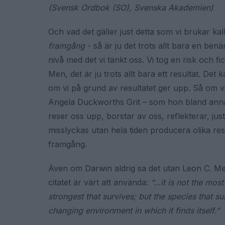
(Svensk Ordbok (SO), Svenska Akademien)
Och vad det gäller just detta som vi brukar kal
framgång
- så är ju det trots allt bara en benäm
nivå med det vi tänkt oss. Vi tog en risk och fic
Men, det är ju trots allt bara ett resultat. Det
om vi på grund av resultatet ger upp. Så om 
Angela Duckworths Grit – som hon bland annat
reser oss upp, borstar av oss, reflekterar, jus
misslyckas utan hela tiden producera olika res
framgång.
Även om Darwin aldrig sa det utan Leon C. Meg
citatet är värt att använda:
“…it is not the most 
strongest that survives; but the species that su
changing environment in which it finds itself.”