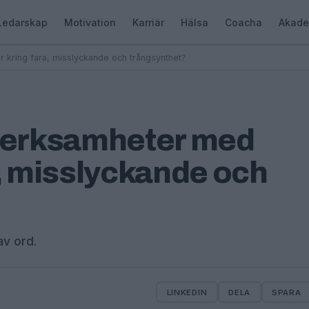
Ledarskap
Motivation
Karriär
Hälsa
Coacha
Akade
ar kring fara, misslyckande och trångsynthet?
a verksamheter med
a, misslyckande och
av ord.
LINKEDIN
DELA
SPARA