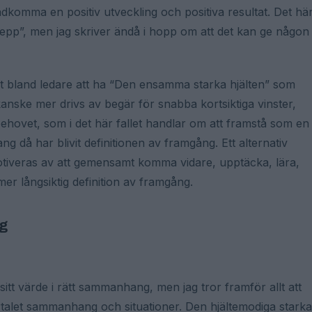
adkomma en positiv utveckling och positiva resultat. Det hä
epp”, men jag skriver ändå i hopp om att det kan ge någon
gt bland ledare att ha “Den ensamma starka hjälten” som
kanske mer drivs av begär för snabba kortsiktiga vinster,
nsbehovet, som i det här fallet handlar om att framstå som en
ng då har blivit definitionen av framgång. Ett alternativ
 motiveras av att gemensamt komma vidare, upptäcka, lära,
mer långsiktig definition av framgång.
ng
tt värde i rätt sammanhang, men jag tror framför allt att
lertalet sammanhang och situationer. Den hjältemodiga starka