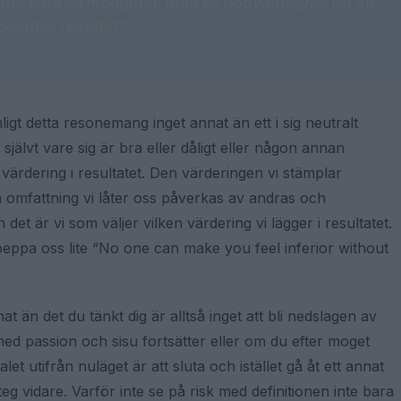
 inte bara en möjlighet, utan en nödvändighet för att
ositiva resultat"
ligt detta resonemang inget annat än ett i sig neutralt
ig självt vare sig är bra eller dåligt eller någon annan
n värdering i resultatet. Den värderingen vi stämplar
en omfattning vi låter oss påverkas av andras och
t är vi som väljer vilken värdering vi lägger i resultatet.
ppa oss lite “No one can make you feel inferior without
t än det du tänkt dig är alltså inget att bli nedslagen av
ed passion och sisu fortsätter eller om du efter moget
t utifrån nuläget är att sluta och istället gå åt ett annat
steg vidare. Varför inte se på risk med definitionen inte bara