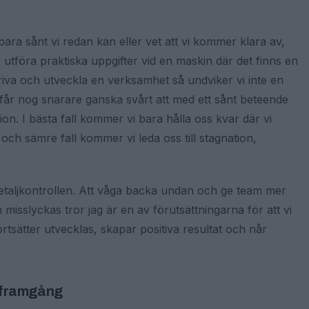
å bara sånt vi redan kan eller vet att vi kommer klara av,
ska utföra praktiska uppgifter vid en maskin där det finns en
driva och utveckla en verksamhet så undviker vi inte en
i får nog snarare ganska svårt att med ett sånt beteende
ion. I bästa fall kommer vi bara hålla oss kvar där vi
 och sämre fall kommer vi leda oss till stagnation,
detaljkontrollen. Att våga backa undan och ge team mer
isslyckas tror jag är en av förutsättningarna för att vi
sätter utvecklas, skapar positiva resultat och når
l framgång