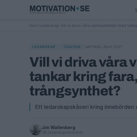
Hem
›
Ledarskap
›
Vill vi driva våra verksamheter med tank
|
|
|
April 2021
LEDARSKAP
COACHA
ARTIKEL
Vill vi driva vår
tankar kring far
trångsynthet?
Ett ledarskapskåseri kring innebörden 
Jim Wallenberg
Vår ledarskapskrönikör