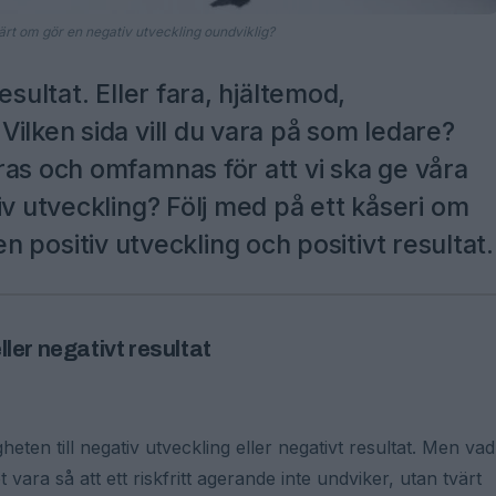
tvärt om gör en negativ utveckling oundviklig?
esultat. Eller fara, hjältemod,
ilken sida vill du vara på som ledare?
ras och omfamnas för att vi ska ge våra
iv utveckling? Följ med på ett kåseri om
l en positiv utveckling och positivt resultat.
eller negativt resultat
gheten till negativ utveckling eller negativt resultat. Men vad
 vara så att ett riskfritt agerande inte undviker, utan tvärt