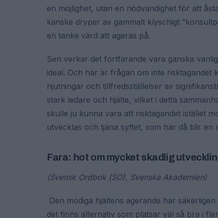
en möjlighet, utan en nödvändighet för att åst
kanske dryper av gammalt klyschigt ”konsultp
en tanke värd att ageras på.
Sen verkar det fortfarande vara ganska vanli
ideal. Och här är frågan om inte risktagandet 
njutningar och tillfredsställelser av signifika
stark ledare och hjälte, vilket i detta sammanha
skulle ju kunna vara att risktagandet istället
utvecklas och tjäna syftet, som här då blir en 
Fara: hot om mycket skadlig utveckli
(Svensk Ordbok (SO), Svenska Akademien)
Den modiga hjältens agerande har säkerligen si
det finns alternativ som platsar väl så bra i f