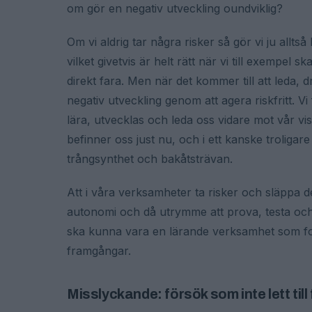
om gör en negativ utveckling oundviklig?
Om vi aldrig tar några risker så gör vi ju allts
vilket givetvis är helt rätt när vi till exempel 
direkt fara. Men när det kommer till att leda, 
negativ utveckling genom att agera riskfritt. V
lära, utvecklas och leda oss vidare mot vår vis
befinner oss just nu, och i ett kanske troligare
trångsynthet och bakåtsträvan.
Att i våra verksamheter ta risker och släppa 
autonomi och då utrymme att prova, testa och m
ska kunna vara en lärande verksamhet som fort
framgångar.
Misslyckande: försök som inte lett til