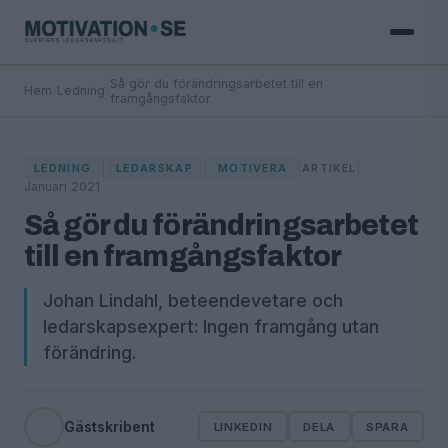
Så gör du förändringsarbetet till en
Hem
›
Ledning
›
framgångsfaktor
|
|
|
|
LEDNING
LEDARSKAP
MOTIVERA
ARTIKEL
Januari 2021
Så gör du förändringsarbetet
till en framgångsfaktor
Johan Lindahl, beteendevetare och
ledarskapsexpert: Ingen framgång utan
förändring.
Gästskribent
LINKEDIN
DELA
SPARA