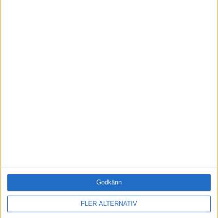
Han är även författare till böckerna
Framgångsrik
försäljning
och nyligen utkomna
Framgångsrikt
ledarskap – allt handlar om människor
.
Godkänn
FLER ALTERNATIV