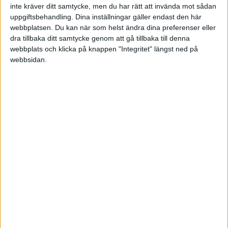
inte kräver ditt samtycke, men du har rätt att invända mot sådan
men det går att hjälpa dem att hitta den. Det andra
uppgiftsbehandling. Dina inställningar gäller endast den här
steget är att skapa viljan att göra det jobb som krävs
webbplatsen. Du kan när som helst ändra dina preferenser eller
dra tillbaka ditt samtycke genom att gå tillbaka till denna
för att nå dit ni önskar. Viljan är av avgörande
webbplats och klicka på knappen "Integritet" längst ned på
betydelse. Det tredje steget är mål och plan och då
webbsidan.
menar jag beteendemål och beteendeplan. Det
fjärde och sista steget är uppföljning, uppföljning
och uppföljning. Utan uppföljning så faller man lätt
tillbaka i gamla vanor och beteendemönster.
Framgång börjar med engagemang
Säkerställ att alla i organisationen känner sig
delaktiga och involverade på förändringsresan. Det
räcker inte med att du tycker att du involverat dem.
Allt handlar om deras subjektiva upplevelse av att få
vara en del av processen och att även kunna