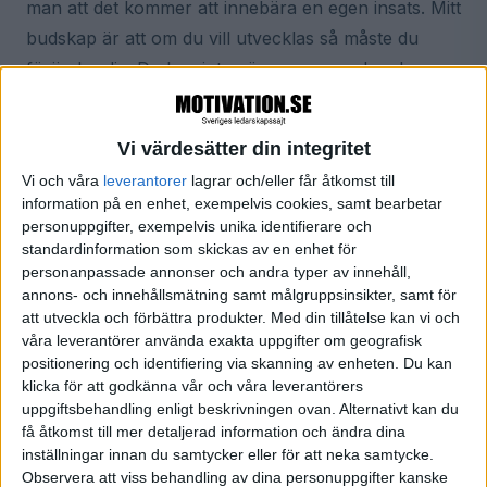
man att det kommer att innebära en egen insats. Mitt
budskap är att om du vill utvecklas så måste du
förändra dig. Du kan inte göra samma sak och
hoppas på ett annat resultat. Visst är det
fascinerande att det ändå är så många som väljer
Vi värdesätter din integritet
den senare strategin?
Vi och våra
leverantorer
lagrar och/eller får åtkomst till
information på en enhet, exempelvis cookies, samt bearbetar
Beteendeförändringar ger resultatförbättringar
personuppgifter, exempelvis unika identifierare och
standardinformation som skickas av en enhet för
Det finns inga genvägar och inga quickfixes för att
personanpassade annonser och andra typer av innehåll,
annons- och innehållsmätning samt målgruppsinsikter, samt för
skapa varaktiga beteendeförändringar. Du behöver
att utveckla och förbättra produkter.
Med din tillåtelse kan vi och
arbeta målmedvetet och systematiskt. Om du vill
våra leverantörer använda exakta uppgifter om geografisk
utveckla dig själv och dina kollegor till era bästa jag
positionering och identifiering via skanning av enheten. Du kan
klicka för att godkänna vår och våra leverantörers
så är det första steget att skapa insikt hos
uppgiftsbehandling enligt beskrivningen ovan. Alternativt kan du
medarbetarna så att de själva känner och förstår
få åtkomst till mer detaljerad information och ändra dina
vad de behöver göra annorlunda. Insikt är inget du
inställningar innan du samtycker eller för att neka samtycke.
Observera att viss behandling av dina personuppgifter kanske
kan ge dem, den måste komma inifrån dem själva,